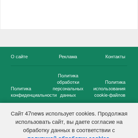
О сайте
Реклама
Контакты
Политика
обработки
Политика
Политика
персональных
использования
конфиденциальности
данных
cookie-файлов
Сайт 47news использует cookies. Продолжая
использовать сайт, вы даете согласие на
©
47 новостей (47 news)
2005 — 2026 г.
обработку данных в соответствии с
Свидетельство о регистрации СМИ Эл № ФС 77-39848, выдано
Федеральной службой по надзору в сфере связи,