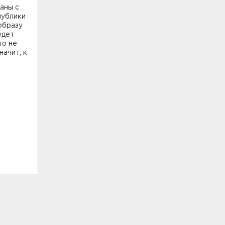
аны с
публики
 образу
удет
то не
начит, к