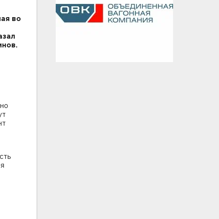
ая во
азал
инов.
 но
ут
нт
сть
ия