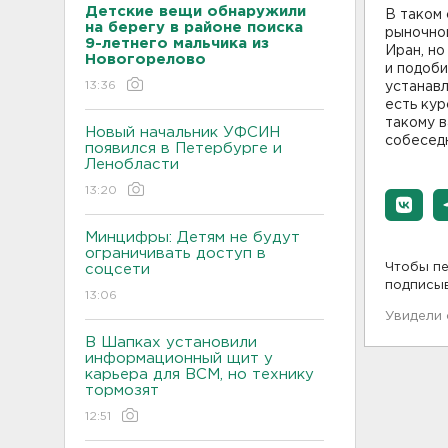
Детские вещи обнаружили
В таком 
на берегу в районе поиска
рыночно
9-летнего мальчика из
Иран, но
Новогорелово
и подоби
13:36
устанавл
есть кур
такому в
Новый начальник УФСИН
собеседн
появился в Петербурге и
Ленобласти
13:20
Минцифры: Детям не будут
ограничивать доступ в
Чтобы пе
соцсети
подписы
13:06
Увидели
В Шапках установили
информационный щит у
карьера для ВСМ, но технику
тормозят
12:51