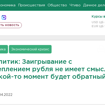
кономика
Происшествия
Общество
Чтиво
Дачное дел
Курсы 
USD ЦБ
ть новость
EUR ЦБ
ика
Экономический кризис
литик: Заигрывание с
еплением рубля не имеет смыс
акой-то момент будет обратны
.04.2022