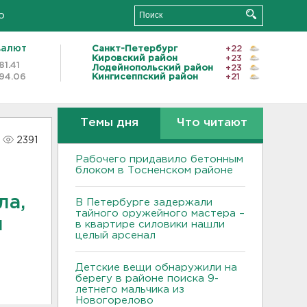
о
валют
Санкт-Петербург
+22
Кировский район
+23
81.41
Лодейнопольский район
+23
94.06
Кингисеппский район
+21
Темы дня
Что читают
2391
Рабочего придавило бетонным
блоком в Тосненском районе
ла,
В Петербурге задержали
тайного оружейного мастера –
й
в квартире силовики нашли
целый арсенал
Детские вещи обнаружили на
берегу в районе поиска 9-
летнего мальчика из
Новогорелово