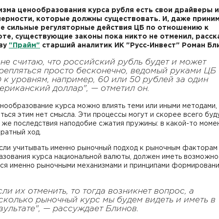
изма ценообразования курса рубля есть свои драйверы и
ерности, которые должны существовать. И, даже приним
е сильные регуляторные действия ЦБ по отношению к
те, существующие законы пока никто не отменил, расск
ву
"Прайм"
старший аналитик ИК "Русс-Инвест" Роман Бл
 не считаю, что российский рубль будет и может
репляться просто бесконечно, ведомый руками ЦБ
 к уровням, например, 60 или 50 рублей за один
ериканский доллар", — отметил он.
енообразование курса можно влиять теми или иными методами,
ться этим нет смысла. Эти процессы могут и скорее всего буд
 же последствия наподобие сжатия пружины: в какой-то моме
ратный ход.
если учитывать именно рыночный подход к рыночным факторам
азования курса национальной валюты, должен иметь возможно
ься именно рыночными механизмами и принципами формирован
сли их отменить, то тогда возникнет вопрос, а
сколько рыночный курс мы будем видеть и иметь в
зультате", — рассуждает Блинов.