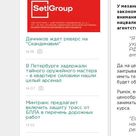
У механ
законом
внимани
нацвалю
агентст
"Я
Дачников ждет реверс на
"Скандинавии"
ук
РФ
14:18
ам
В Петербурге задержали
Да, на ц
тайного оружейного мастера
заигрыва
– в квартире силовики нашли
иметь те
целый арсенал
будет об
14:07
Рынок, 
ценообр
Минтранс предлагает
занимат
включить защиту трасс от
курса.
БПЛА в перечень дорожных
работ
"Е
на
13:55
ре