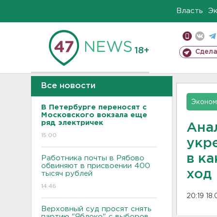
Власть
Э
18+
Сдела
Все новости
Эконом
В Петербурге переносят с
Московского вокзала еще
ряд электричек
Ана
15:00
укр
в к
Работника почты в Рябово
обвиняют в присвоении 400
ход
тысяч рублей
14:46
20:19 18
Верховный суд просят снять
партию "Яблоко" с выборов