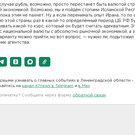
случае рубль, возможно, просто перестанет быть валютой стр
й экономикой. Возможно, мы и пойдём стопами Исламской Рес
 пока этим не пахнет. Ну а если перенимать опыт Ирана, то по
ю этой страны, раз в какой-то определённый период ЦБ РФ б
ивать какой-то курс, который он будет считать адекватным. Э
с национальной валюты с абсолютно рыночной экономикой, а з
арианту можно прийти, но вот вопрос, — нужно ли, подытожил
ик агентства.
рвыми узнавать о главных событиях в Ленинградской области -
вайтесь на
канал 47news в Telegram
и
в Maх
 опечатку? Сообщите через форму
обратной связи
.