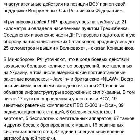
«наступательные действия на позиции ВСУ при огневой
поддержке Вооруженных Сил Российской Федерации».
«Группировка войск ЛНР продвинулась на глубину до 21
километра и овладела населенным пунктом Трёхизбенка.
Соединения и воинские части ДНР, прорвав подготовленную
оборону националистических батальонов, продвинулись до
25 километров и вышли к Волновахе», - сказал Конашенков.
В Минобороны РФ уточняют, что в ходе боевых действий
захвачено большое количество вооружений, поставленных
на Украину, в том числе американские противотанковые
ракетные комплексы «Javelin» и британские «NLAW». Всего
российскими военными выведено из строя 211 военных
объектов инфраструктуры вооруженных сил Украины. В том
числе 17 пунктов управления и узлов связи ВСУ, 19
зенитных ракетных комплексов ПВО С-300 и «Оса», 39
радиолокационных станций, 6 боевых самолетов, 1
вертолет, 5 беспилотных летательных аппаратов, 67 танков
и других боевых бронированных машин, 16 реактивных
систем залпового огня, 87 единиц специальной военной
автомобильной техники.