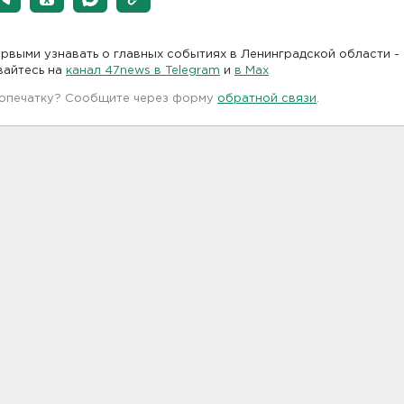
рвыми узнавать о главных событиях в Ленинградской области -
вайтесь на
канал 47news в Telegram
и
в Maх
 опечатку? Сообщите через форму
обратной связи
.