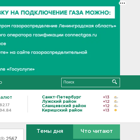
о
валют
Санкт-Петербург
+13
Лужский район
+12
82.17
Сланцевский район
+12
94.84
Киришский район
+13
Темы дня
Что читают
2567