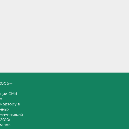
2005—
ации СМИ
но
надзору в
онных
оммуникаций
 2010г.
иалов