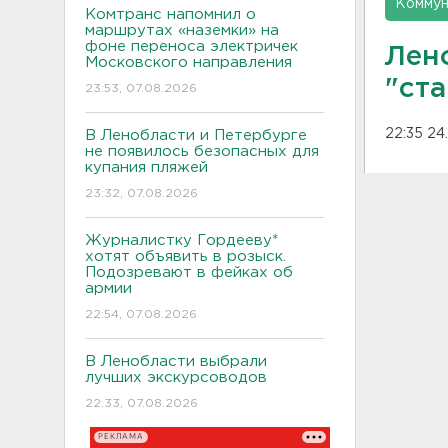
Коммун
Комтранс напомнил о
маршрутах «наземки» на
фоне переноса электричек
Лен
Московского направления
"ст
23:53, 07.08.2026
22:35 24
В Ленобласти и Петербурге
не появилось безопасных для
купания пляжей
23:32, 07.08.2026
Журналистку Гордееву*
хотят объявить в розыск.
Подозревают в фейках об
армии
22:54, 07.08.2026
В Ленобласти выбрали
лучших экскурсоводов
22:33, 07.08.2026
РЕКЛАМА