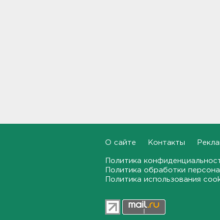
Задерживаются электрички
между Петербургом и
Ленобластью
19:57, 07.08.2026
В Гатчине два
спецтранспорта не поделили
дорогу
19:36, 07.08.2026
Медведи Бу и Тяпа из «Дома
тигра» в Ленобласти
долетели до Ирландии
19:17, 07.08.2026
О сайте
Контакты
Рекла
Политика конфиденциальнос
Больше десятка человек
утонули в Ленобласти за
Политика обработки персона
июль
Политика использования coo
18:58, 07.08.2026
Задерживаются "Сапсаны" из