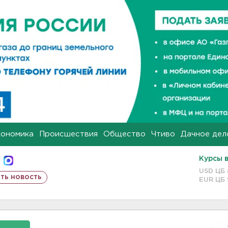
кономика
Происшествия
Общество
Чтиво
Дачное дел
Курсы 
USD ЦБ
ть новость
EUR ЦБ