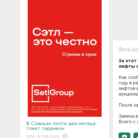
Фото: pi
За этот
лифты с
Как соо
году в р
лифтов в
аукцион
После з
Замена в
Всего с 
В Сланцах почти два месяца
тлеет террикон
21:55, 07.08.2026