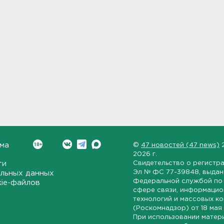
ма
©
47 новостей (47 news)
2026 г.
ти
Свидетельство о регистр
Эл № ФС 77-39848
, выда
льных данных
Федеральной службой по 
kie-файлов
сфере связи, информаци
технологий и массовых к
(Роскомнадзор) от
18 мая
При использовании матер