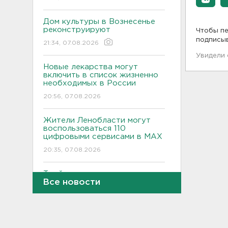
Дом культуры в Вознесенье
реконструируют
Чтобы пе
подписы
21:34, 07.08.2026
Увидели
Новые лекарства могут
включить в список жизненно
необходимых в России
20:56, 07.08.2026
Жители Ленобласти могут
воспользоваться 110
цифровыми сервисами в МАХ
20:35, 07.08.2026
Тройняшек выписали из
Все новости
Ленинградского
перинатального центра
20:16, 07.08.2026
Больше часа.