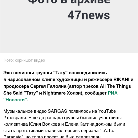
Фото: скриншот видео
Экс-солистки группы "Тату" воссоединились
в нарисованном клипе художницы и режиссера RIKANI и
продюсера Сергея Галояна (автор треков All The Things
She Said "Тату" и Nightmare Холзи), сообщает
РИА
"Новости"
.
Музыкальное видео SARGAS появилось на YouTube
2 февраля. Еще до распада группы бывшие участницы
коллектива Юлия Волкова и Елена Катина должны были
стать прототипами главных героинь сериала "t.A.T.u.
Paragate", но тогда проект не был реализован.