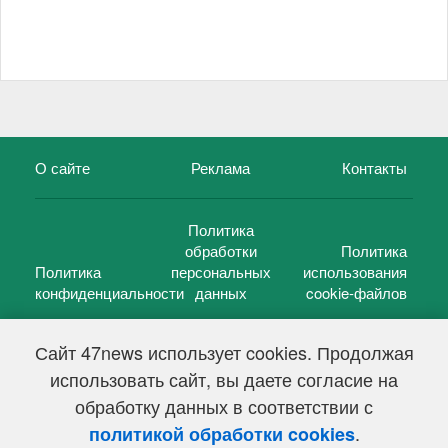
О сайте
Реклама
Контакты
Политика
обработки
Политика
Политика
персональных
использования
конфиденциальности
данных
cookie-файлов
Сайт 47news использует cookies. Продолжая
использовать сайт, вы даете согласие на
©
47 новостей (47 news)
2005 — 2026 г.
обработку данных в соответствии с
Свидетельство о регистрации СМИ Эл № ФС 77-39848, выдано
Федеральной службой по надзору в сфере связи,
.
политикой обработки cookies
информационных технологий и массовых коммуникаций