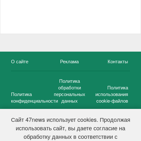
О сайте
Реклама
Контакты
Политика
обработки
Политика
Политика
персональных
использования
конфиденциальности
данных
cookie-файлов
Сайт 47news использует cookies. Продолжая
использовать сайт, вы даете согласие на
©
47 новостей (47 news)
2005 — 2026 г.
обработку данных в соответствии с
Свидетельство о регистрации СМИ Эл № ФС 77-39848, выдано