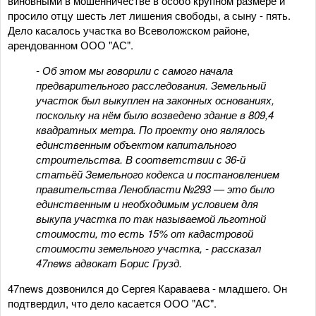
виновными в мошенничестве в особо крупном размере и
просило отцу шесть лет лишения свободы, а сыну - пять.
Дело касалось участка во Всеволожском районе,
арендованном ООО "АС".
- Об этом мы говорили с самого начала
предварительного расследования. Земельный
участок был выкуплен на законных основаниях,
поскольку на нём было возведено здание в 809,4
квадратных метра. По проекту оно являлось
единственным объектом капитального
строительства. В соответствии с 36-й
статьёй Земельного кодекса и постановлением
правительства Ленобласти №293 — это было
единственным и необходимым условием для
выкупа участка по так называемой льготной
стоимости, то есть 15% от кадастровой
стоимости земельного участка, - рассказал
47news адвокат Борис Грузд.
47news дозвонился до Сергея Караваева - младшего. Он
подтвердил, что дело касается ООО "АС".