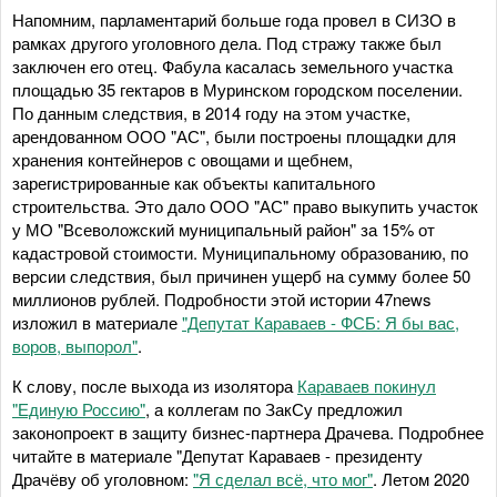
Напомним, парламентарий больше года провел в СИЗО в
рамках другого уголовного дела. Под стражу также был
заключен его отец. Фабула касалась земельного участка
площадью 35 гектаров в Муринском городском поселении.
По данным следствия, в 2014 году на этом участке,
арендованном ООО "АС", были построены площадки для
хранения контейнеров с овощами и щебнем,
зарегистрированные как объекты капитального
строительства. Это дало ООО "АС" право выкупить участок
у МО "Всеволожский муниципальный район" за 15% от
кадастровой стоимости. Муниципальному образованию, по
версии следствия, был причинен ущерб на сумму более 50
миллионов рублей. Подробности этой истории 47news
изложил в материале
"Депутат Караваев - ФСБ: Я бы вас,
воров, выпорол"
.
К слову, после выхода из изолятора
Караваев покинул
"Единую Россию"
, а коллегам по ЗакСу предложил
законопроект в защиту бизнес-партнера Драчева. Подробнее
читайте в материале "Депутат Караваев - президенту
Драчёву об уголовном:
"Я сделал всё, что мог"
. Летом 2020