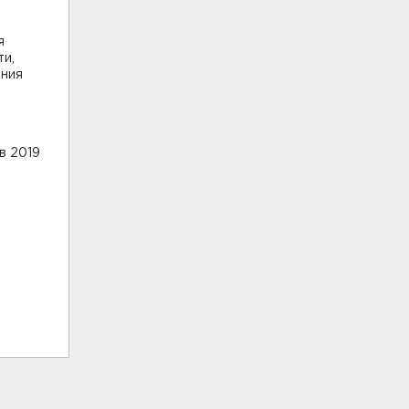
я
ти,
ения
в 2019