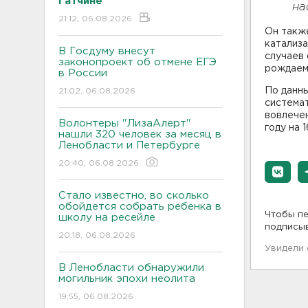
Гатчине
на
21:12, 06.08.2026
Он также
катализа
В Госдуму внесут
случаев
законопроект об отмене ЕГЭ
рождаем
в России
По данны
21:02, 06.08.2026
система
вовлече
Волонтеры "ЛизаАлерт"
году на 
нашли 320 человек за месяц в
Ленобласти и Петербурге
20:40, 06.08.2026
Стало известно, во сколько
обойдется собрать ребенка в
Чтобы пе
школу на ресейле
подписы
20:18, 06.08.2026
Увидели
В Ленобласти обнаружили
могильник эпохи неолита
19:55, 06.08.2026