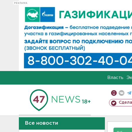
РЕКЛАМА
Власть
Э
18+
Сдела
Все новости