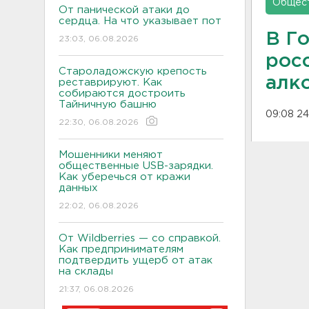
Общес
От панической атаки до
сердца. На что указывает пот
В Г
23:03, 06.08.2026
росс
Староладожскую крепость
алк
реставрируют. Как
собираются достроить
Тайничную башню
09:08 24
22:30, 06.08.2026
Мошенники меняют
общественные USB-зарядки.
Как уберечься от кражи
данных
22:02, 06.08.2026
От Wildberries — со справкой.
Как предпринимателям
подтвердить ущерб от атак
на склады
21:37, 06.08.2026