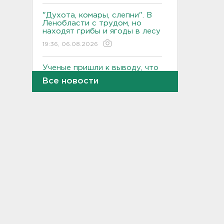
"Духота, комары, слепни". В
Ленобласти с трудом, но
находят грибы и ягоды в лесу
19:36, 06.08.2026
Ученые пришли к выводу, что
дача или проживание рядом с
Все новости
парком спасает от этой
болезни
19:07, 06.08.2026
Для иностранных
абитуриентов хотят ввести
экзамен по русскому
18:49, 06.08.2026
Смертельное ДТП
произошло на КАД у Низино
18:23, 06.08.2026