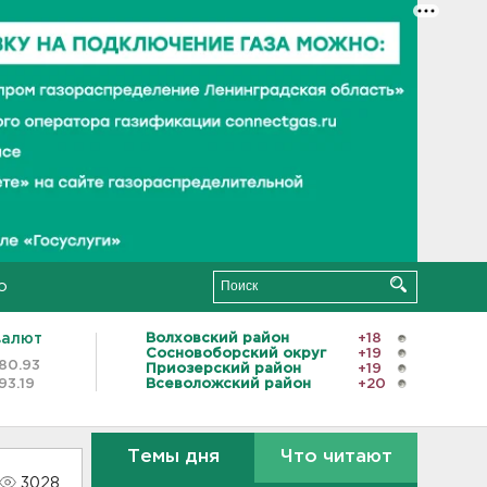
о
валют
Волховский район
+18
Сосновоборский округ
+19
80.93
Приозерский район
+19
93.19
Всеволожский район
+20
Темы дня
Что читают
3028