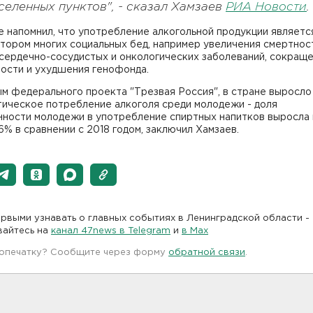
селенных пунктов", - сказал Хамзаев
РИА Новости
.
 напомнил, что употребление алкогольной продукции являетс
тором многих социальных бед, например увеличения смертнос
 сердечно-сосудистых и онкологических заболеваний, сокращ
ости и ухудшения генофонда.
м федерального проекта "Трезвая Россия", в стране выросло
тическое потребление алкоголя среди молодежи - доля
нности молодежи в употребление спиртных напитков выросла 
16% в сравнении с 2018 годом, заключил Хамзаев.
рвыми узнавать о главных событиях в Ленинградской области -
вайтесь на
канал 47news в Telegram
и
в Maх
 опечатку? Сообщите через форму
обратной связи
.