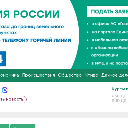
кономика
Происшествия
Общество
Чтиво
Дачное дел
Курсы 
USD ЦБ
ть новость
EUR ЦБ