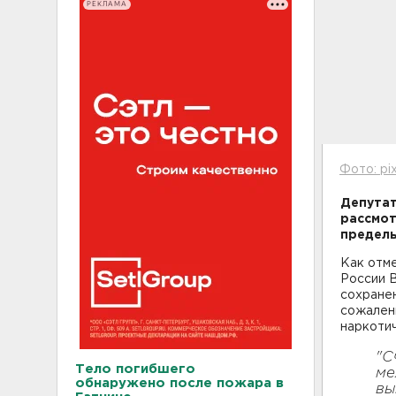
РЕКЛАМА
Фото: pi
Депутат
рассмот
пределы
Как отме
России В
сохранен
сожален
наркотич
"С
Тело погибшего
ме
обнаружено после пожара в
вы