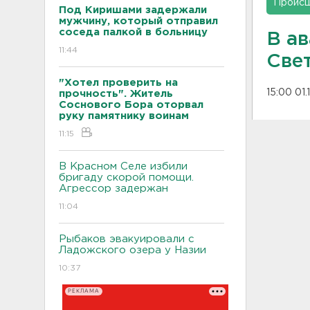
Проис
Под Киришами задержали
мужчину, который отправил
соседа палкой в больницу
В ав
11:44
Све
"Хотел проверить на
15:00 01.
прочность". Житель
Соснового Бора оторвал
руку памятнику воинам
11:15
В Красном Селе избили
бригаду скорой помощи.
Агрессор задержан
11:04
Рыбаков эвакуировали с
Ладожского озера у Назии
10:37
РЕКЛАМА