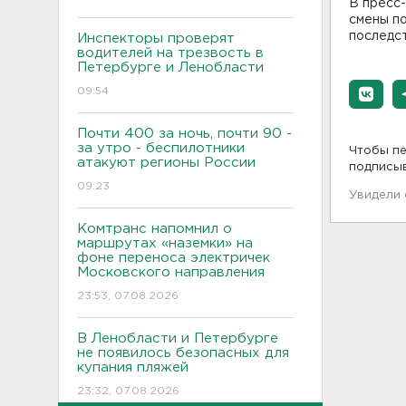
В пресс
смены п
последс
Инспекторы проверят
водителей на трезвость в
Петербурге и Ленобласти
09:54
Почти 400 за ночь, почти 90 -
за утро - беспилотники
Чтобы пе
атакуют регионы России
подписы
09:23
Увидели
Комтранс напомнил о
маршрутах «наземки» на
фоне переноса электричек
Московского направления
23:53, 07.08.2026
В Ленобласти и Петербурге
не появилось безопасных для
купания пляжей
23:32, 07.08.2026