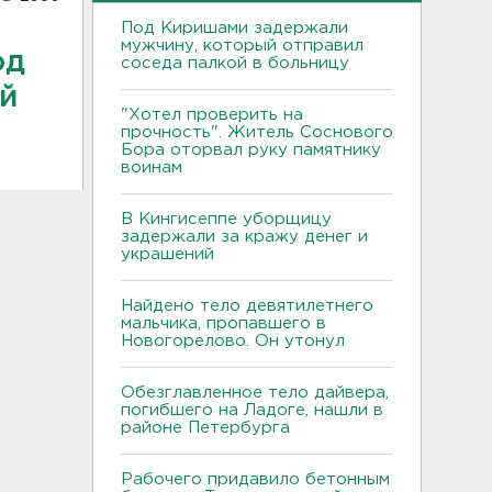
Под Киришами задержали
мужчину, который отправил
од
соседа палкой в больницу
ий
"Хотел проверить на
прочность". Житель Соснового
Бора оторвал руку памятнику
воинам
В Кингисеппе уборщицу
задержали за кражу денег и
украшений
Найдено тело девятилетнего
мальчика, пропавшего в
Новогорелово. Он утонул
Обезглавленное тело дайвера,
погибшего на Ладоге, нашли в
районе Петербурга
Рабочего придавило бетонным