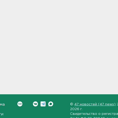
ма
©
47 новостей (47 news)
2026 г.
ти
Свидетельство о регистр