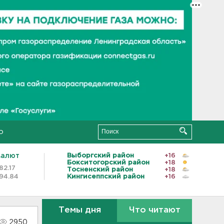
о
валют
Выборгский район
+16
Бокситогорский район
+18
82.17
Тосненский район
+18
94.84
Кингисеппский район
+16
Темы дня
Что читают
2950