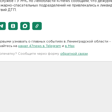
-службе ГУ МЧС по Ленобласти 47news сообщили, что дежурн
ожарно-спасательных подразделений не привлекались к ликви
твий ДТП.
рвыми узнавать о главных событиях в Ленинградской области -
вайтесь на
канал 47news в Telegram
и
в Maх
 опечатку? Сообщите через форму
обратной связи
.