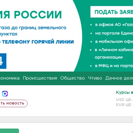
кономика
Происшествия
Общество
Чтиво
Дачное дел
Курсы 
USD ЦБ
ть новость
EUR ЦБ