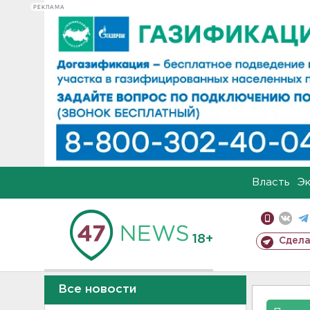
РЕКЛАМА
Власть
Э
18+
Сдела
Все новости