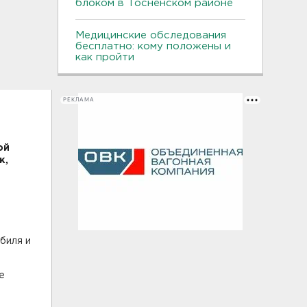
блоком в Тосненском районе
Медицинские обследования
бесплатно: кому положены и
как пройти
РЕКЛАМА
ой
к,
биля и
е