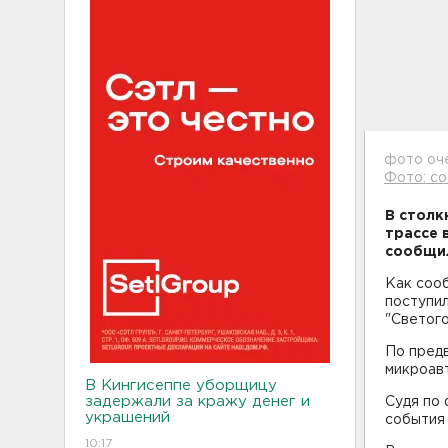
фото оч
Фото: с
В столк
трассе 
сообщил
Как сооб
поступи
"Светого
По предв
микроавт
В Кингисеппе уборщицу
задержали за кражу денег и
Судя по
украшений
события 
10:17