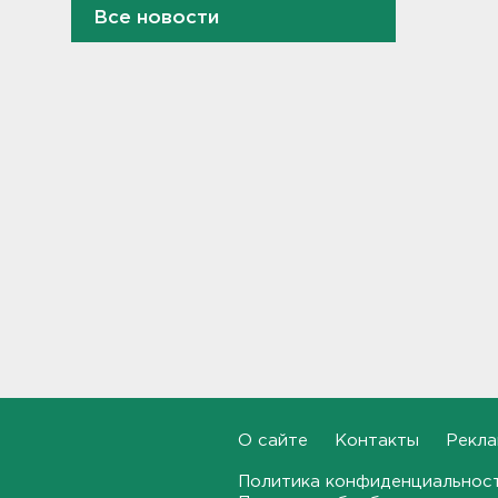
Все новости
Журналистку Гордееву*
хотят объявить в розыск.
Подозревают в фейках об
армии
22:54, 07.08.2026
В Ленобласти выбрали
лучших экскурсоводов
22:33, 07.08.2026
В Сланцах почти два месяца
тлеет террикон
21:55, 07.08.2026
Дом культуры в Вознесенье
реконструируют
21:34, 07.08.2026
О сайте
Контакты
Рекла
Новые лекарства могут
Политика конфиденциальнос
включить в список жизненно