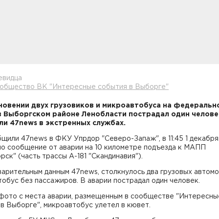
евидца
ообщество ВК "Интересные события в Выборге"
новении двух грузовиков и микроавтобуса на федеральн
в Выборгском районе Ленобласти пострадал один челове
и 47news в экстренных службах.
щили 47news в ФКУ Упрдор "Северо-Запаж", в 11:45 1 декабря
ло сообщение от аварии на 10 километре подъезда к МАПП
рск" (часть трассы А-181 "Скандинавия").
арительным данным 47news, столкнулось два грузовых автомо
обус без пассажиров. В аварии пострадал один человек.
 фото с места аварии, размещенным в сообществе "Интересны
в Выборге", микроавтобус улетел в кювет.