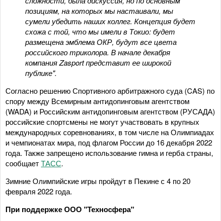
сложности, была дискуссия, но по основным
позициям, на которых мы настаивали, мы
сумели убедить наших коллег. Концепция будет
схожа с той, что мы имели в Токио: будет
размещена эмблема ОКР, будут все цвета
российского триколора. В начале декабря
компания Zasport представит ее широкой
публике".
Согласно решению Спортивного арбитражного суда (CAS) по
спору между Всемирным антидопинговым агентством
(WADA) и Российским антидопинговым агентством (РУСАДА)
российские спортсмены не могут участвовать в крупных
международных соревнованиях, в том числе на Олимпиадах
и чемпионатах мира, под флагом России до 16 декабря 2022
года. Также запрещено использование гимна и герба страны,
сообщает
ТАСС
.
Зимние Олимпийские игры пройдут в Пекине с 4 по 20
февраля 2022 года.
При поддержке ООО "Техносфера"