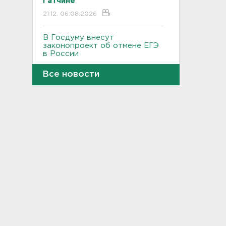
Гатчине
21:12, 06.08.2026
В Госдуму внесут
законопроект об отмене ЕГЭ
в России
21:02, 06.08.2026
Все новости
Волонтеры "ЛизаАлерт"
нашли 320 человек за месяц в
Ленобласти и Петербурге
20:40, 06.08.2026
Стало известно, во сколько
обойдется собрать ребенка в
школу на ресейле
20:18, 06.08.2026
В Ленобласти обнаружили
могильник эпохи неолита
19:55, 06.08.2026