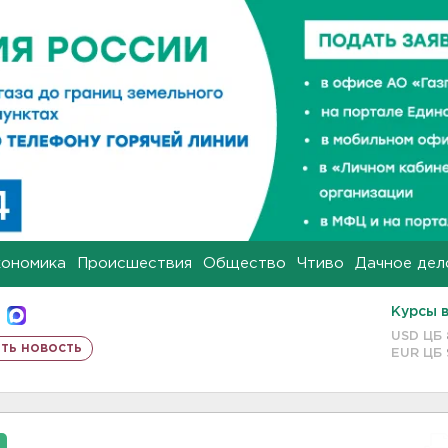
кономика
Происшествия
Общество
Чтиво
Дачное дел
Курсы 
USD ЦБ
ть новость
EUR ЦБ