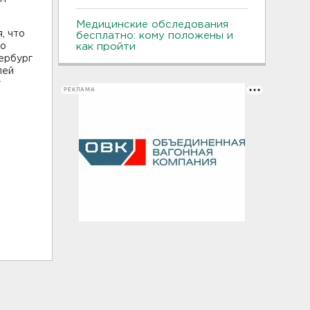
Медицинские обследования
, что
бесплатно: кому положены и
го
как пройти
тербург
лей
у
РЕКЛАМА