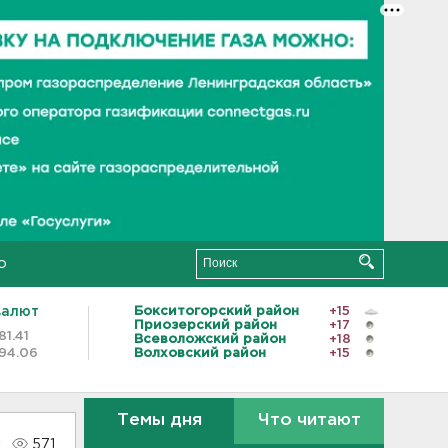
о
валют
Бокситогорский район
+15
Приозерский район
+17
81.41
Всеволожский район
+18
94.06
Волховский район
+15
Темы дня
Что читают
571