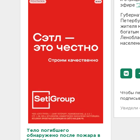
РЕКЛАМА
эфире
"
Губернат
Петербур
жителя м
богатым 
Ленобла
населени
Чтобы пе
подписы
Увидели
Тело погибшего
обнаружено после пожара в