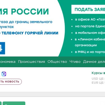
кономика
Происшествия
Общество
Чтиво
Дачное дел
Курсы 
USD ЦБ
ть новость
EUR ЦБ