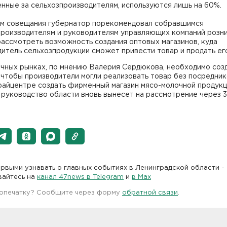
нные за сельхозпроизводителям, используются лишь на 60%.
ам совещания губернатор порекомендовал собравшимся
производителям и руководителям управляющих компаний розн
ассмотреть возможность создания оптовых магазинов, куда
итель сельхозпродукции сможет привести товар и продать ег
ичных рынках, по мнению Валерия Сердюкова, необходимо соз
 чтобы производители могли реализовать товар без посреднико
райцентре создать фирменный магазин мясо-молочной продукц
руководство области вновь вынесет на рассмотрение через 3
рвыми узнавать о главных событиях в Ленинградской области -
вайтесь на
канал 47news в Telegram
и
в Maх
 опечатку? Сообщите через форму
обратной связи
.