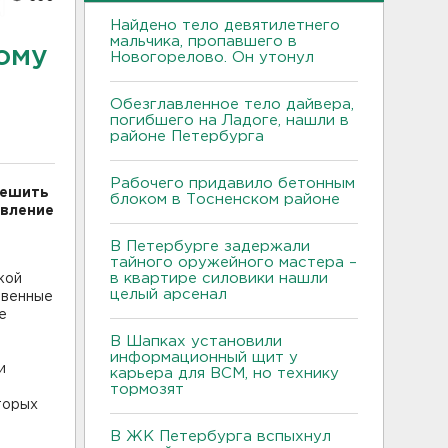
Найдено тело девятилетнего
мальчика, пропавшего в
ому
Новогорелово. Он утонул
Обезглавленное тело дайвера,
погибшего на Ладоге, нашли в
районе Петербурга
Рабочего придавило бетонным
решить
блоком в Тосненском районе
явление
В Петербурге задержали
тайного оружейного мастера –
в квартире силовики нашли
кой
целый арсенал
твенные
е
В Шапках установили
информационный щит у
и
карьера для ВСМ, но технику
тормозят
торых
В ЖК Петербурга вспыхнул