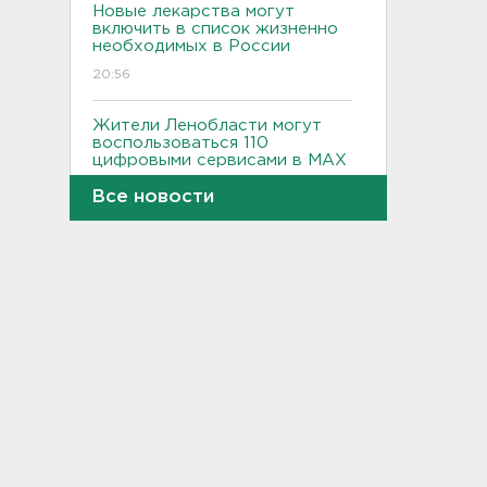
Новые лекарства могут
включить в список жизненно
необходимых в России
20:56
Жители Ленобласти могут
воспользоваться 110
цифровыми сервисами в МАХ
20:35
Все новости
Тройняшек выписали из
Ленинградского
перинатального центра
20:16
Больше часа.
Задерживаются электрички
между Петербургом и
Ленобластью
19:57
В Гатчине два