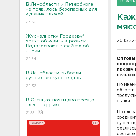
Власть
В Ленобласти и Петербурге
не появилось безопасных для
купания пляжей
Каж
23:32
мяс
Журналистку Гордееву*
20:15 22
хотят объявить в розыск.
Подозревают в фейках об
армии
Оптовые
22:54
вопрос 
прозвуч
В Ленобласти выбрали
сельхоз
лучших экскурсоводов
По мнен
22:33
области
продукты
В Сланцах почти два месяца
рынки.
тлеет террикон
По слова
21:55
среднем
существу
РЕКЛАМА
реализо
составля