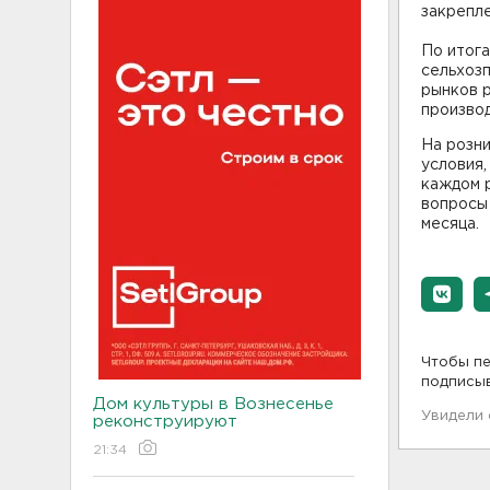
закрепле
По итог
сельхоз
рынков р
производ
На розн
условия,
каждом 
вопросы 
месяца.
Чтобы пе
подписы
Дом культуры в Вознесенье
Увидели
реконструируют
21:34