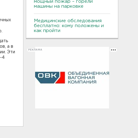
мощный пожар – горели
машины на парковке
ичных
Медицинские обследования
бесплатно: кому положены и
как пройти
о.
дать
в, а в
РЕКЛАМА
ии. Эти
-4