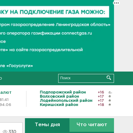
о
валют
Подпорожский район
+16
Волховский район
+17
81.41
Лодейнопольский район
+17
94.06
Киришский район
+18
Темы дня
Что читают
330