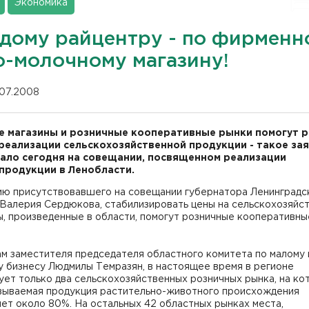
Экономика
дому райцентру - по фирменн
о-молочному магазину!
.07.2008
 магазины и розничные кооперативные рынки помогут 
реализации сельскохозяйственной продукции - такое за
ало сегодня на совещании, посвященном реализации
продукции в Ленобласти.
ию присутствовавшего на совещании губернатора Ленинградс
 Валерия Сердюкова, стабилизировать цены на сельскохозяйс
, произведенные в области, помогут розничные кооперативны
м заместителя председателя областного комитета по малому 
у бизнесу Людмилы Темразян, в настоящее время в регионе
ет только два сельскохозяйственных розничных рынка, на ко
вываемая продукция растительно-животного происхождения
ет около 80%. На остальных 42 областных рынках места,