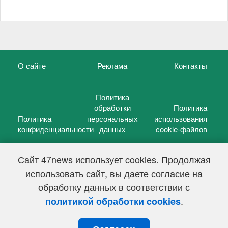
О сайте
Реклама
Контакты
Политика
обработки
Политика
Политика
персональных
использования
конфиденциальности
данных
cookie-файлов
Сайт 47news использует cookies. Продолжая
использовать сайт, вы даете согласие на
©
47 новостей (47 news)
2005 — 2026 г.
обработку данных в соответствии с
Свидетельство о регистрации СМИ Эл № ФС 77-39848, выдано
Федеральной службой по надзору в сфере связи,
.
политикой обработки cookies
информационных технологий и массовых коммуникаций
(Роскомнадзор) от 18 мая 2010г.