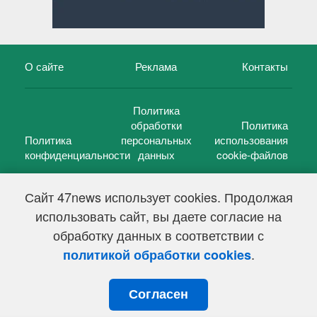
О сайте
Реклама
Контакты
Политика
обработки
Политика
Политика
персональных
использования
конфиденциальности
данных
cookie-файлов
Сайт 47news использует cookies. Продолжая
использовать сайт, вы даете согласие на
©
47 новостей (47 news)
2005 — 2026 г.
обработку данных в соответствии с
Свидетельство о регистрации СМИ Эл № ФС 77-39848, выдано
Федеральной службой по надзору в сфере связи,
.
политикой обработки cookies
информационных технологий и массовых коммуникаций
(Роскомнадзор) от 18 мая 2010г.
Согласен