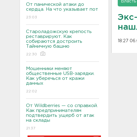
Власть
От панической атаки до
сердца. На что указывает пот
Экс
23:03
наш
Староладожскую крепость
реставрируют. Как
18:27 06
собираются достроить
Тайничную башню
22:30
Мошенники меняют
общественные USB-зарядки.
Как уберечься от кражи
данных
22:02
От Wildberries — со справкой.
Как предпринимателям
подтвердить ущерб от атак
на склады
21:37