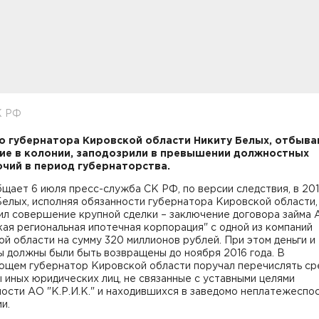
К РФ
 губернатора Кировской области Никиту Белых, отбыв
ие в колонии, заподозрили в превышении должностных
чий в период губернаторства.
щает 6 июля пресс-служба СК РФ, по версии следствия, в 201
Белых, исполняя обязанности губернатора Кировской области
ил совершение крупной сделки – заключение договора займа
ая региональная ипотечная корпорация" с одной из компаний
й области на сумму 320 миллионов рублей. При этом деньги и
 должны были быть возвращены до ноября 2016 года. В
ющем губернатор Кировской области поручал перечислять ср
 иных юридических лиц, не связанные с уставными целями
ости АО "К.Р.И.К." и находившихся в заведомо неплатежеспо
и.