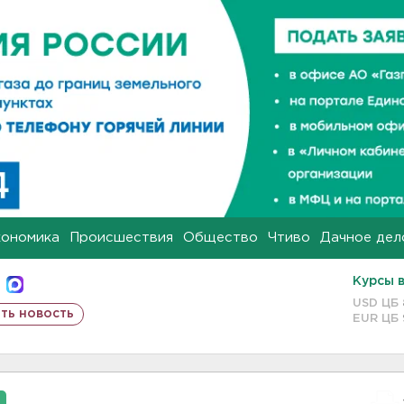
кономика
Происшествия
Общество
Чтиво
Дачное дел
Курсы 
USD ЦБ
ть новость
EUR ЦБ