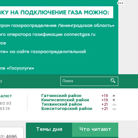
о
валют
Гатчинский район
+19
Кингисеппский район
+19
80.93
Тихвинский район
+21
93.19
Бокситогорский район
+21
Темы дня
Что читают
4686