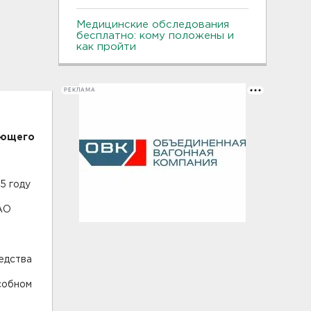
Медицинские обследования
бесплатно: кому положены и
как пройти
РЕКЛАМА
ающего
5 году
,
 АО
едства
собном