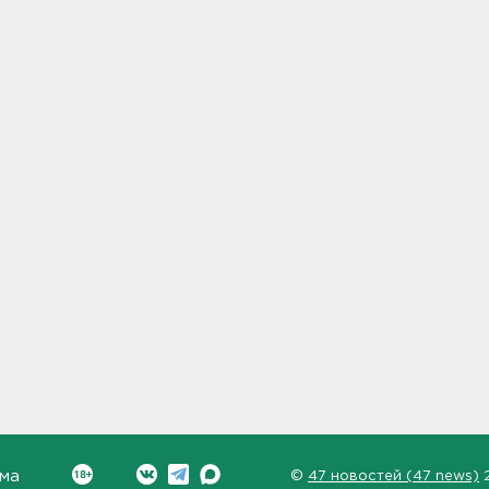
ма
©
47 новостей (47 news)