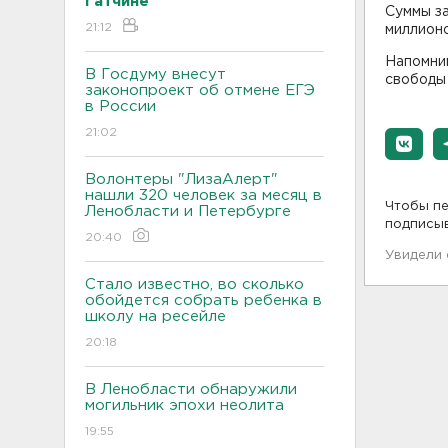
Гатчине
Суммы за
21:12
миллионо
Напомним
В Госдуму внесут
свободы 
законопроект об отмене ЕГЭ
в России
21:02
Волонтеры "ЛизаАлерт"
нашли 320 человек за месяц в
Чтобы пе
Ленобласти и Петербурге
подписы
20:40
Увидели
Стало известно, во сколько
обойдется собрать ребенка в
школу на ресейле
20:18
В Ленобласти обнаружили
могильник эпохи неолита
19:55