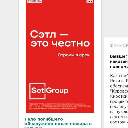
РЕКЛАМА
Фото: С
Бывшего
наказан
полномо
Как сооб
Никита 
обеспеч
"Кировск
Кировско
проценты
последу
на нужды
деятельн
Тело погибшего
состояни
обнаружено после пожара в