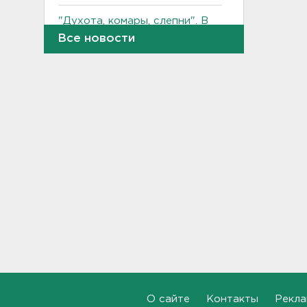
"Духота, комары, слепни". В
Ленобласти с трудом, но
Все новости
находят грибы и ягоды в лесу
19:36
Ученые пришли к выводу, что
дача или проживание рядом с
парком спасает от этой
болезни
19:07
Для иностранных
абитуриентов хотят ввести
экзамен по русскому
18:49
Смертельное ДТП
произошло на КАД у Низино
18:23
О сайте
Контакты
Рекла