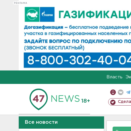
РЕКЛАМА
Власть
Э
18+
Сдела
Все новости