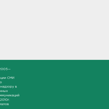
2005—
ации СМИ
но
надзору в
онных
оммуникаций
 2010г.
иалов