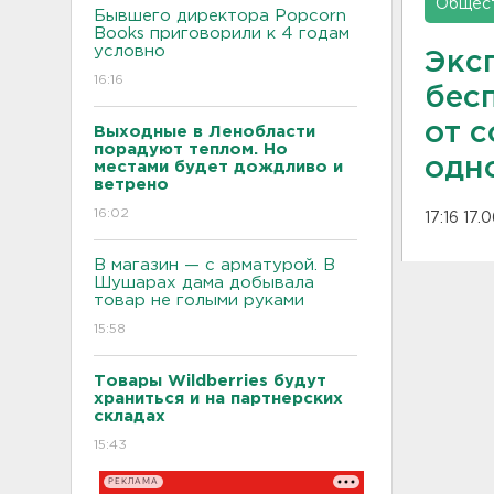
Общес
Бывшего директора Popcorn
Books приговорили к 4 годам
условно
Экс
16:16
бес
от 
Выходные в Ленобласти
порадуют теплом. Но
одн
местами будет дождливо и
ветрено
16:02
17:16 17.
В магазин — с арматурой. В
Шушарах дама добывала
товар не голыми руками
15:58
Товары Wildberries будут
храниться и на партнерских
складах
15:43
РЕКЛАМА