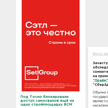
Фото: pi
Зачасту
обследо
сомните
на прие
"Прайм
"СберЗд
Обычно н
Под Тосно блокировали
государс
доступ самосвалов ещё на
являются
одну стройплощадку ВСМ
населени