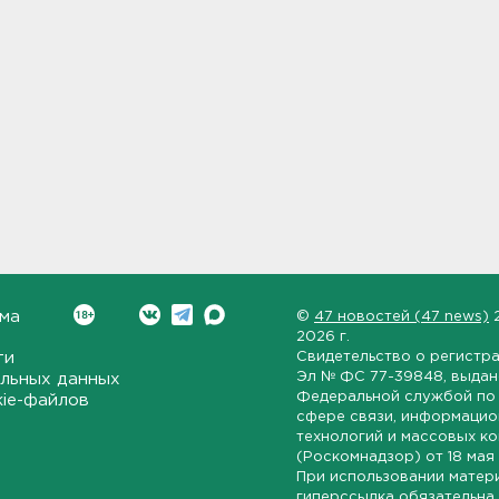
ма
©
47 новостей (47 news)
2026 г.
ти
Свидетельство о регистр
Эл № ФС 77-39848
, выда
льных данных
Федеральной службой по 
kie-файлов
сфере связи, информаци
технологий и массовых к
(Роскомнадзор) от
18 мая
При использовании матер
гиперссылка обязательна.