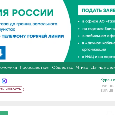
кономика
Происшествия
Общество
Чтиво
Дачное дел
Курсы 
USD ЦБ
ть новость
EUR ЦБ