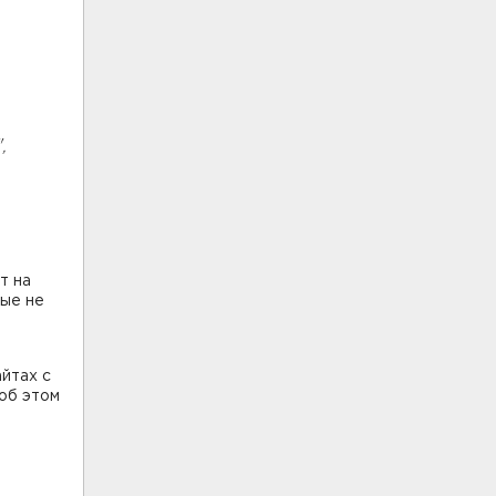
,
т на
рые не
айтах с
 об этом