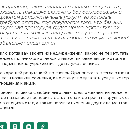
ак правило, такие клиники начинают предлагать,
вязывать или даже включать без согласования с
циентом дополнительные услуги, за которые
требуют оплаты, под предлогом того, что без них
ойденная процедура будет менее эффективной.
огда ставят ложные или даже несуществующие
агнозы, с целью назначить дорогостоящие лечение"
объясняет специалист.
иях, когда вам звонят из медучреждения, важно не перепутать
ение от клиник-однодневок и маркетинговые акции, которые
 медицинские учреждения, где вы уже лечились.
с хорошей репутацией, по словам Ориновского, всегда ответя
 если возникли сомнения, и не станут предлагать услуги, кото
ношения к акции.
м звонит клиника с любым выгодным предложением, вы можете
 ее название и проверить, есть ли она и ее врачи на крупных с
 о специалистах, а также прочитать мнения других пациентов
ждении.