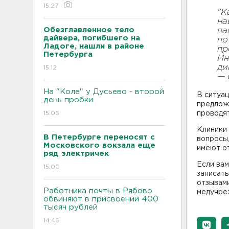
15:27
"К
на
Обезглавленное тело
па
дайвера, погибшего на
по
Ладоге, нашли в районе
пр
Петербурга
Ин
ди
15:12
— 
На "Коле" у Дусьево - второй
В ситуац
день пробки
предлож
15:06
проводят
Клиники 
В Петербурге переносят с
вопросы,
Московского вокзала еще
имеют от
ряд электричек
Если ва
15:00
записать
отзывами
Работника почты в Рябово
медучре
обвиняют в присвоении 400
тысяч рублей
14:46