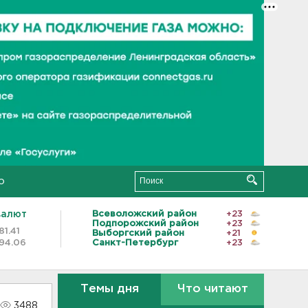
о
валют
Всеволожский район
+23
Подпорожский район
+23
81.41
Выборгский район
+21
94.06
Санкт-Петербург
+23
Темы дня
Что читают
3488