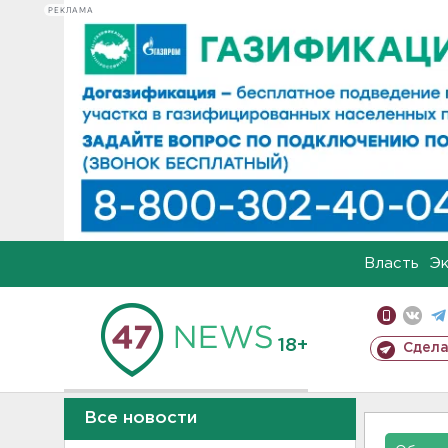
РЕКЛАМА
Власть
Э
18+
Сдела
Все новости