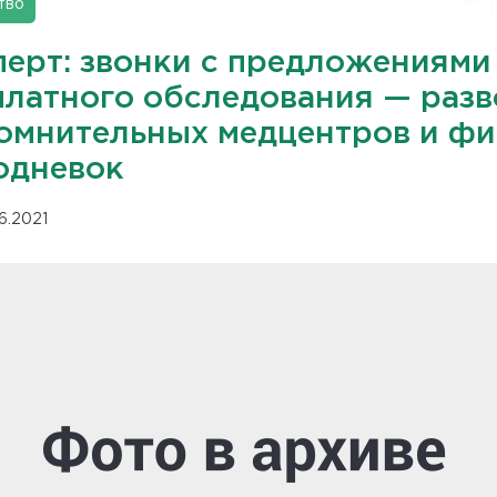
тво
перт: звонки с предложениями
платного обследования — разв
сомнительных медцентров и ф
одневок
06.2021