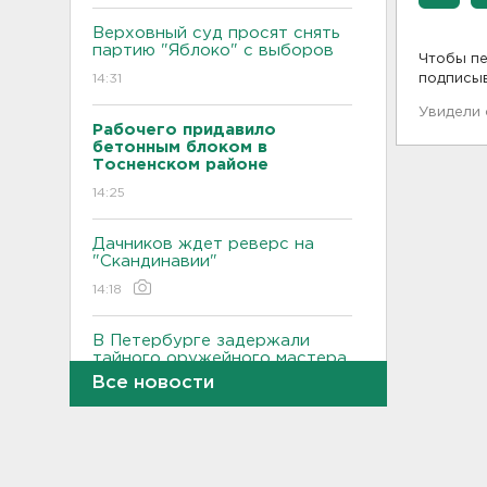
Верховный суд просят снять
партию "Яблоко" с выборов
Чтобы пе
14:31
подписы
Увидели
Рабочего придавило
бетонным блоком в
Тосненском районе
14:25
Дачников ждет реверс на
"Скандинавии"
14:18
В Петербурге задержали
тайного оружейного мастера
– в квартире силовики нашли
Все новости
целый арсенал
14:07
Минтранс предлагает