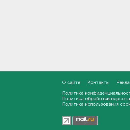
включить защиту трасс от
БПЛА в перечень дорожных
работ
13:55
Детские вещи обнаружили
на берегу в районе поиска
9-летнего мальчика из
Новогорелово
13:36
Новый начальник УФСИН
появился в Петербурге и
Ленобласти
О сайте
Контакты
Рекла
13:20
Политика конфиденциальнос
Минцифры: Детям не будут
Политика обработки персона
ограничивать доступ в
Политика использования coo
соцсети
13:06
В Шапках установили