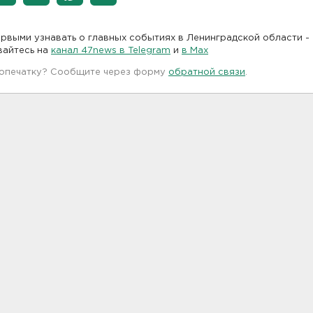
рвыми узнавать о главных событиях в Ленинградской области -
вайтесь на
канал 47news в Telegram
и
в Maх
 опечатку? Сообщите через форму
обратной связи
.