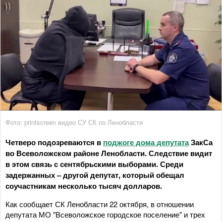
Фото: printscreen видео СУ СК по Ленобласти
Четверо подозреваются в
поджоге дома депутата
ЗакСа
во Всеволожском районе Ленобласти. Следствие видит
в этом связь с сентябрьскими выборами. Среди
задержанных – другой депутат, который обещал
соучастникам несколько тысяч долларов.
Как сообщает СК Ленобласти 22 октября, в отношении
депутата МО "Всеволожское городское поселение" и трех