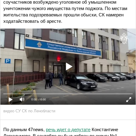
соучастников возбуждено уголовное об умышленном
уничтожении чужого имущества путем поджога. По местам
жительства подозреваемых прошли обыски, СК намерен
ходатайствовать об аресте.
0:00
/ 0:00
видео СУ СК по Ленобласти
По данным 47news,
речь идет о депутате
Константине
Легкодумове. В сентябре он был избран по округу №1