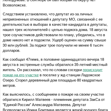
Всеволожске.
Следствием установлено, что депутат из-за личных
неприязненных отношений к депутату МО, связанной с ее
деятельностью в выборах в качестве кандидата в депутаты,
нашел трех исполнителей с целью поджога дома. 18 августа
трое соучастников действовали по плану, убедились, что в
доме никого нет и подожгли. Ущерб оценен на сумму свыше
30 млн рублей. За поджог трое получили не менее 6 тысяч
долларов.
Как сообщал 47news, в половине одиннадцатого вечера 18
августа в экстренные службы обратился 35-летний местный
житель. Он рассказал, что по словам соседки
происходит
пожар на его участке
в поселке у жд-станции Ладожское
Озеро. Сгорел деревянный дом площадью 80 квадратных
метров.
Как выяснилось, с сообщением о пожаре на своем участке
обратился Кирилл Матвеев - племянник депутата ЗакСа от
"Единой России" Александра Матвеева. Депутат
Всеволожска Ирина Бритвина является женой родного брата