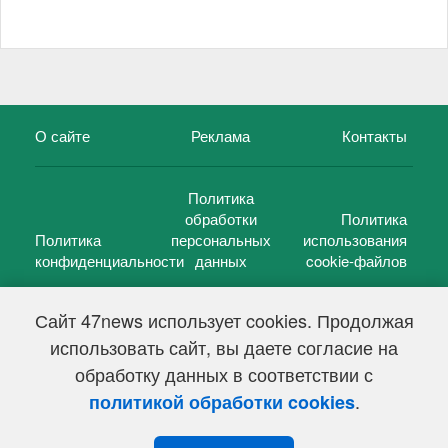
О сайте
Реклама
Контакты
Политика
обработки
Политика
Политика
персональных
использования
конфиденциальности
данных
cookie-файлов
Сайт 47news использует cookies. Продолжая
использовать сайт, вы даете согласие на
©
47 новостей (47 news)
2005 — 2026 г.
обработку данных в соответствии с
Свидетельство о регистрации СМИ Эл № ФС 77-39848, выдано
Федеральной службой по надзору в сфере связи,
.
политикой обработки cookies
информационных технологий и массовых коммуникаций
(Роскомнадзор) от 18 мая 2010г.