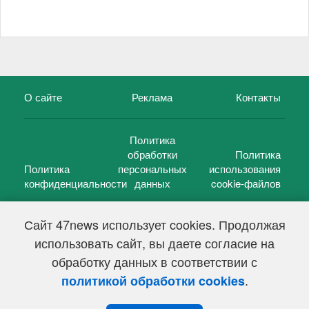
О сайте
Реклама
Контакты
Политика
обработки
Политика
Политика
персональных
использования
конфиденциальности
данных
cookie-файлов
Сайт 47news использует cookies. Продолжая
использовать сайт, вы даете согласие на
©
47 новостей (47 news)
2005 — 2026 г.
обработку данных в соответствии с
Свидетельство о регистрации СМИ Эл № ФС 77-39848, выдано
Федеральной службой по надзору в сфере связи,
.
политикой обработки cookies
информационных технологий и массовых коммуникаций
(Роскомнадзор) от 18 мая 2010г.