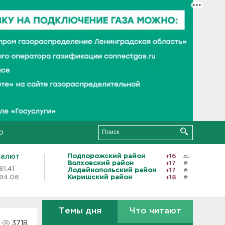
о
валют
Подпорожский район
+16
Волховский район
+17
81.41
Лодейнопольский район
+17
94.06
Киришский район
+18
Темы дня
Что читают
3718