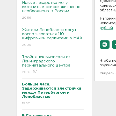
Добавим,
Новые лекарства могут
конкурсн
включить в список жизненно
областны
необходимых в России
20:56
Напомним
некомме
рублей
.
Жители Ленобласти могут
воспользоваться 110
цифровыми сервисами в МАХ
20:35
Тройняшек выписали из
Чтобы пе
Ленинградского
перинатального центра
подписы
20:16
Увидели
Больше часа.
Задерживаются электрички
между Петербургом и
Ленобластью
19:57
В Гатчине два