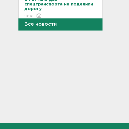
спецтранспорта не поделили
дорогу
19:36
Все новости
Медведи Бу и Тяпа из «Дома
тигра» в Ленобласти
долетели до Ирландии
19:17
Больше десятка человек
утонули в Ленобласти за
июль
18:58
Задерживаются "Сапсаны" из
Москвы в Петербург
18:37
Мобильный медпункт приедет
проверять здоровье жителей
Соснового Бора