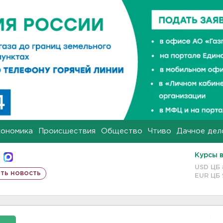
кономика
Происшествия
Общество
Чтиво
Дачное дел
Курсы 
USD ЦБ
ть новость
EUR ЦБ