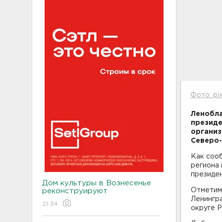
Фото: pi
Ленобла
президе
организ
Северо-
Как сооб
региона
президен
Дом культуры в Вознесенье
Отметим
реконструируют
Ленингр
21:34
округе Р