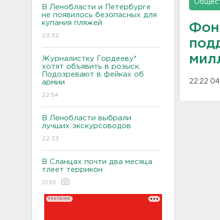
Общес
В Ленобласти и Петербурге
не появилось безопасных для
купания пляжей
Фон
23:32
под
мил
Журналистку Гордееву*
хотят объявить в розыск.
Подозревают в фейках об
22:22 04
армии
22:54
В Ленобласти выбрали
лучших экскурсоводов
22:33
В Сланцах почти два месяца
тлеет террикон
21:55
РЕКЛАМА