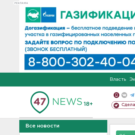
РЕКЛАМА
Власть
Э
18+
Сдела
Все новости