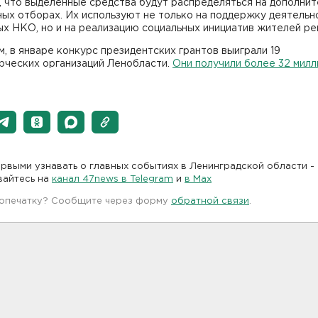
 что выделенные средства будут распределяться на дополни
ых отборах. Их используют не только на поддержку деятельн
х НКО, но и на реализацию социальных инициатив жителей ре
, в январе конкурс президентских грантов выиграли 19
рческих организаций Ленобласти.
Они получили более 32 мил
рвыми узнавать о главных событиях в Ленинградской области -
вайтесь на
канал 47news в Telegram
и
в Maх
 опечатку? Сообщите через форму
обратной связи
.