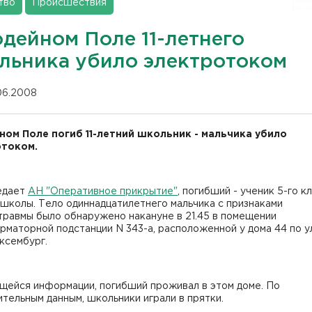
тво
Происшествия
одейном Поле 11-летнего
льника убило электротоком
.06.2008
ном Поле погиб 11-летний школьник - мальчика убило
током.
едает
АН "Оперативное прикрытие"
, погибший - ученик 5-го к
школы. Тело одиннадцатилетнего мальчика с признаками
травмы было обнаружено накануне в 21.45 в помещении
маторной подстанции N 343-а, расположенной у дома 44 по у
ксембург.
щейся информации, погибший проживал в этом доме. По
тельным данным, школьники играли в прятки.