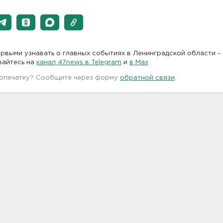
рвыми узнавать о главных событиях в Ленинградской области -
вайтесь на
канал 47news в Telegram
и
в Maх
 опечатку? Сообщите через форму
обратной связи
.