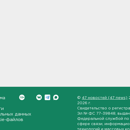
ма
©
47 новостей (47 news)
2026 г.
ти
Свидетельство о регистр
Эл № ФС 77-39848
, выда
льных данных
Федеральной службой по 
kie-файлов
сфере связи, информаци
технологий и массовых к