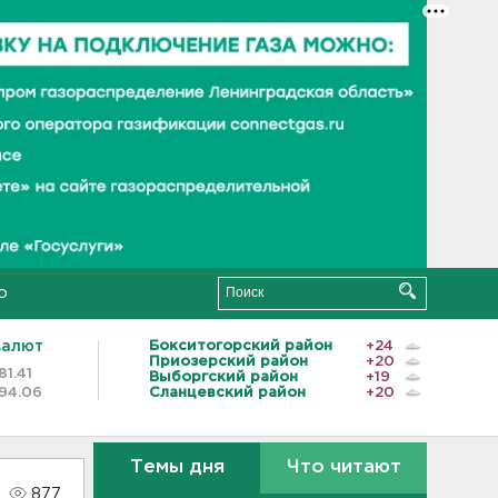
о
валют
Бокситогорский район
+24
Приозерский район
+20
81.41
Выборгский район
+19
94.06
Сланцевский район
+20
Темы дня
Что читают
877