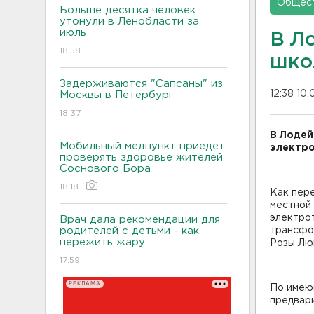
Общес
Больше десятка человек
утонули в Ленобласти за
июль
В Л
18:58
шко
Задерживаются "Сапсаны" из
12:38 10
Москвы в Петербург
18:37
В Лодей
Мобильный медпункт приедет
электро
проверять здоровье жителей
Соснового Бора
18:18
Как пер
местной 
электро
Врач дала рекомендации для
родителей с детьми - как
трансфор
пережить жару
Розы Лю
17:59
РЕКЛАМА
По имею
предвари