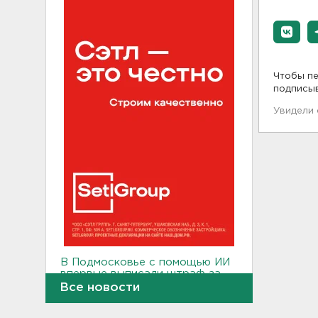
Чтобы пе
подписы
Увидели
В Подмосковье с помощью ИИ
впервые выписали штраф за
борщевик
Все новости
17:38