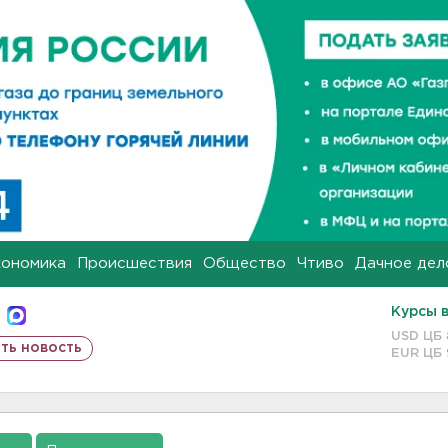
кономика
Происшествия
Общество
Чтиво
Дачное дел
Курсы 
USD ЦБ
ть новость
EUR ЦБ