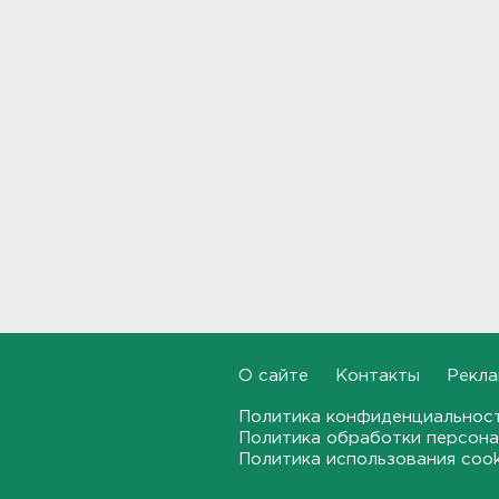
В Тосно открыли
перекрёсток, разбитый
самосвалами со стройки
ВСМ
17:19
В вузы Петербурга по квоте
для участников СВО и их
детей поступили 3,4 тысячи
человек
16:57
Найдено тело
девятилетнего мальчика,
пропавшего в
Новогорелово. Он утонул
О сайте
Контакты
Рекла
16:41
Политика конфиденциальнос
Бывшего директора Popcorn
Политика обработки персона
Books приговорили к 4 годам
Политика использования coo
условно
16:16