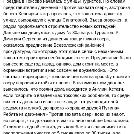
Поездка в Токсово началась с улицы Туристов. По словам
представителей движения «Против захвата озер», застройка
берега Хепоярви так разрослась, что захватила даже эту
улицу, выходящую с улицы Санаторной. Въезд огорожен, а
рядом продолжается строительство новых коттеджей.
Дальше мы двинулись к дому № 30а на ул. Туристов. У
Дмитрия Сергеева из движения «защитников озер»,
оказалось предписание Всеволожской районной
прокуратуры, по которому этот дом в связи с незаконным
захватом территории необходимо снести. Предписание было
вынесено еще год назад, однако, дом стоит на месте, а
охранники встретили нас совсем не дружелюбно. «Это
частная территория», - говорили они нам на просьбу пройти к
озеру и просили отойти от ворот. В пятиминутном диалоге
выяснилось, что хозяин дома находится в Англии. Кстати,
если говорить о владельцах токсовских особняков, то среди
них есть довольно известные люди - от руководителей
ведомств и служб, до просто «хороших друзей Путина».
Ребята из движения «Против захвата озер» всех их знают,
но говорят, что доказывать им что либо вообще бесполезно.
Стоимость одной сотки здесь колеблется в зависимости от
расположения участка от 5 тысяч евро до 30 тысяч, а за