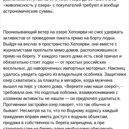
«живописность у озера» с покупателей требуют и вообще
астрономические суммы.
Пронизывающий ветер на озере Хепоярви не смог удержать
активистов от проведения пикета прямо на борту лодки.
Выйдя на веслах в пространство Хепоярви, они вместе с
журналистами проплыли мимо домов, расположившихся
прямо на берегу. У каждого такого дома есть свой причал и
обязательно стоят лодки — от простых российских
весельных, до навороченных импортных моторных. Наконец
удалось увидеть одного из владельцев особняка. Защитники
озер схватились за плакаты и мегафон, когда мужчина
вышел на пирс у своего дома. «Верните нам наше озеро!», -
требовали они. Но подплыв поближе, взаимопонимания с
хозяином активисты не нашли — он предпочёл удалиться.
Противники застройки озер говорят, что так обычно и
бывает. Несмотря на то, что по Водному кодексу каждый
гражданин вправе иметь доступ к водным объектам,
продажа в собственность берега запрещена, а при
строительстве на берегу дома необходимо обеспечить