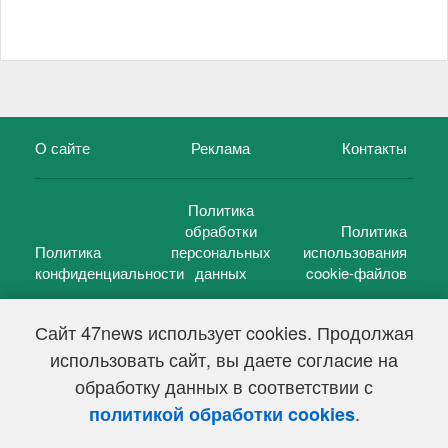
О сайте
Реклама
Контакты
Политика
обработки
Политика
Политика
персональных
использования
конфиденциальности
данных
cookie-файлов
Сайт 47news использует cookies. Продолжая
использовать сайт, вы даете согласие на
©
47 новостей (47 news)
2005 — 2026 г.
обработку данных в соответствии с
Свидетельство о регистрации СМИ Эл № ФС 77-39848, выдано
Федеральной службой по надзору в сфере связи,
.
политикой обработки cookies
информационных технологий и массовых коммуникаций
(Роскомнадзор) от 18 мая 2010г.