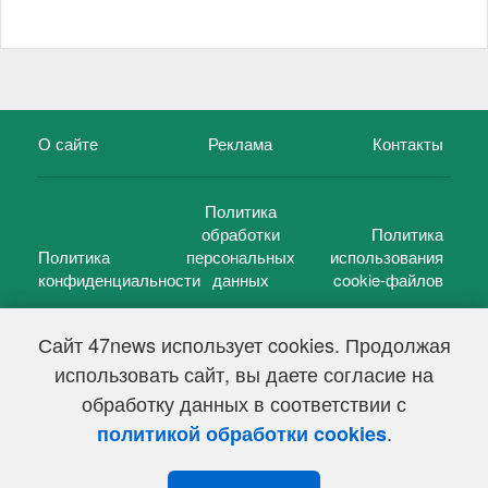
О сайте
Реклама
Контакты
Политика
обработки
Политика
Политика
персональных
использования
конфиденциальности
данных
cookie-файлов
Сайт 47news использует cookies. Продолжая
использовать сайт, вы даете согласие на
©
47 новостей (47 news)
2005 — 2026 г.
обработку данных в соответствии с
Свидетельство о регистрации СМИ Эл № ФС 77-39848, выдано
Федеральной службой по надзору в сфере связи,
.
политикой обработки cookies
информационных технологий и массовых коммуникаций
(Роскомнадзор) от 18 мая 2010г.