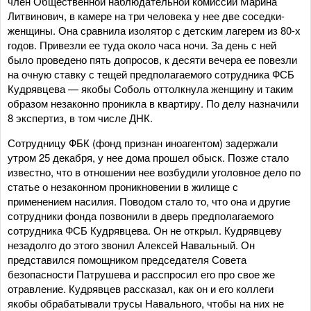
член Общественной наблюдательной комиссии Марина
Литвинович, в камере на три человека у нее две соседки-
женщины. Она сравнила изолятор с детским лагерем из 80-х
годов. Привезли ее туда около часа ночи. За день с ней
было проведено пять допросов, к десяти вечера ее повезли
на очную ставку с тещей предполагаемого сотрудника ФСБ
Кудрявцева — якобы Соболь оттолкнула женщину и таким
образом незаконно проникла в квартиру. По делу назначили
8 экспертиз, в том числе ДНК.
Сотрудницу ФБК (фонд признан иноагентом) задержали
утром 25 декабря, у нее дома прошел обыск. Позже стало
известно, что в отношении нее возбудили уголовное дело по
статье о незаконном проникновении в жилище с
применением насилия. Поводом стало то, что она и другие
сотрудники фонда позвонили в дверь предполагаемого
сотрудника ФСБ Кудрявцева. Он не открыл. Кудрявцеву
незадолго до этого звонил Алексей Навальный. Он
представился помощником председателя Совета
безопасности Патрушева и расспросил его про свое же
отравление. Кудрявцев рассказал, как он и его коллеги
якобы обрабатывали трусы Навального, чтобы на них не