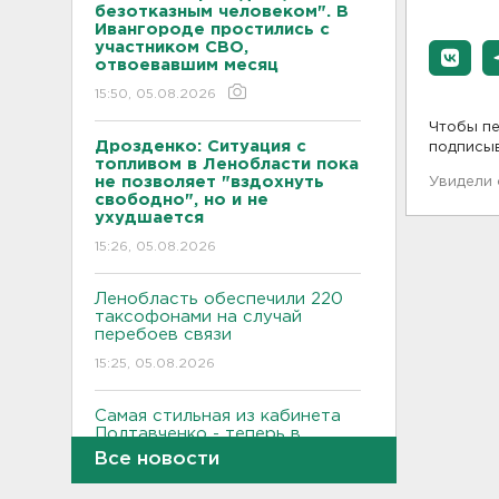
безотказным человеком". В
Ивангороде простились с
участником СВО,
отвоевавшим месяц
15:50, 05.08.2026
Чтобы пе
Дрозденко: Ситуация с
подписы
топливом в Ленобласти пока
не позволяет "вздохнуть
Увидели
свободно", но и не
ухудшается
15:26, 05.08.2026
Ленобласть обеспечили 220
таксофонами на случай
перебоев связи
15:25, 05.08.2026
Самая стильная из кабинета
Полтавченко - теперь в
Комарово. Ирина Бабюк
Все новости
сыграла паузу
15:07, 05.08.2026