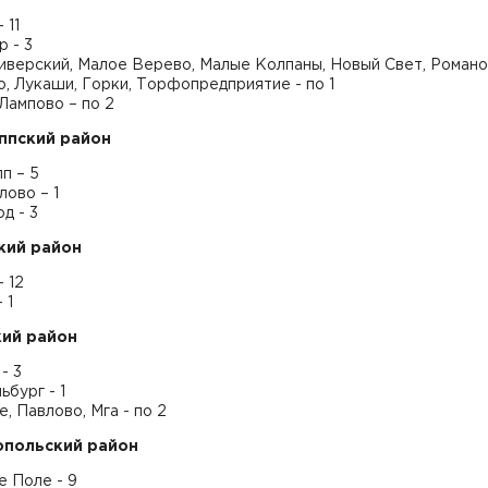
 11
 - 3
иверский, Малое Верево, Малые Колпаны, Новый Свет, Романо
, Лукаши, Горки, Торфопредприятие - по 1
Лампово – по 2
ппский район
п – 5
ово – 1
д - 3
кий район
 12
 1
ий район
- 3
бург - 1
, Павлово, Мга - по 2
опольский район
е Поле - 9