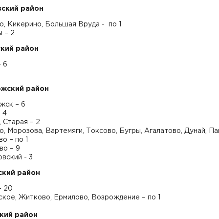
ский район
, Кикерино, Большая Вруда - по 1
 – 2
кий район
 6
ожский район
жск – 6
 4
 Старая – 2
, Морозова, Вартемяги, Токсово, Бугры, Агалатово, Дунай, Па
о – по 1
во – 9
вский - 3
ский район
– 20
кое, Житково, Ермилово, Возрождение – по 1
кий район