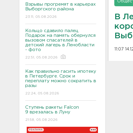
Общес
Взрывы прогремят в карьерах
Выборгского района
В Л
23:11, 05.08.2026
коро
Кольцо сдавило палец.
Выб
Подарок на память обернулся
вызовом спасателей в
детский лагерь в Ленобласти
11:07 14.
- фото
22:51, 05.08.2026
Как правильно гасить ипотеку
в Петербурге. Срок и
переплату можно сократить в
разы
22:24, 05.08.2026
Ступень ракеты Falcon
9 врезалась в Луну
21:58, 05.08.2026
РЕКЛАМА