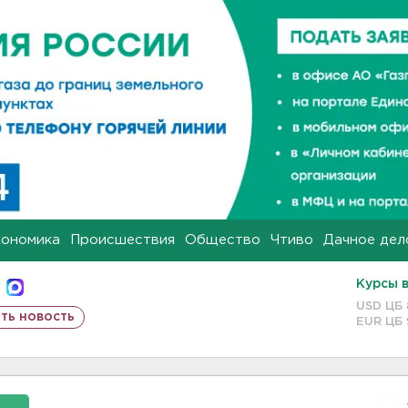
кономика
Происшествия
Общество
Чтиво
Дачное дел
Курсы 
USD ЦБ
ть новость
EUR ЦБ