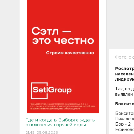
Фото: с 
Роспотр
населен
Лидирую
Так, по 
выявлен
Боксито
Бокситог
Пикалево
Где и когда в Выборге ждать
Бор - 2
отключения горячей воды
Ефимовск
21:45, 05.08.2026