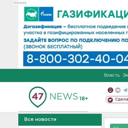
РЕКЛАМА
Власть
Э
18+
Сдела
Все новости