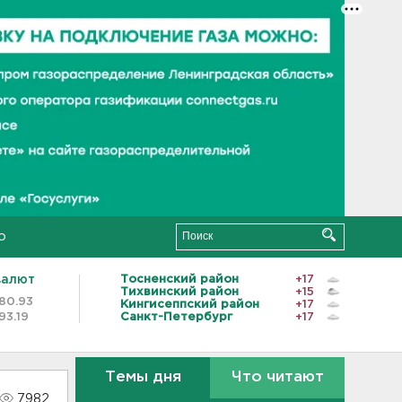
о
валют
Тосненский район
+17
Тихвинский район
+15
80.93
Кингисеппский район
+17
93.19
Санкт-Петербург
+17
Темы дня
Что читают
7982