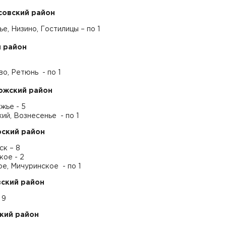
совский район
е, Низино, Гостилицы – по 1
 район
о, Ретюнь - по 1
ожский район
жье - 5
ий, Вознесенье - по 1
ский район
ск – 8
кое - 2
е, Мичуринское - по 1
ский район
 9
кий район