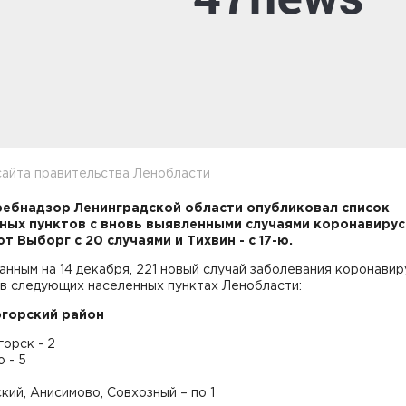
сайта правительства Ленобласти
ебнадзор Ленинградской области опубликовал список
ных пунктов с вновь выявленными случаями коронавирус
т Выборг с 20 случаями и Тихвин - с 17-ю.
данным на 14 декабря, 221 новый случай заболевания коронави
 в следующих населенных пунктах Ленобласти:
горский район
орск - 2
 - 5
ий, Анисимово, Совхозный – по 1