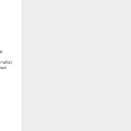
ой
таба).
ных