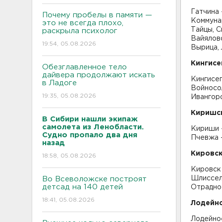
Гатчина -
Почему пробелы в памяти —
Коммунар
это не всегда плохо,
Тайцы, С
раскрыла психолог
Вайялово
19:54, 05.08.2026
Вырица, 
Кингисе
Обезглавленное тело
дайвера продолжают искать
Кингисеп
в Ладоге
Войносол
19:35, 05.08.2026
Ивангоро
Киришс
В Сибири нашли экипаж
самолета из Ленобласти.
Кириши -
Судно пропало два дня
Пчевжа -
назад
Кировск
18:58, 05.08.2026
Кировск 
Шлиссель
Во Всеволожске построят
детсад на 140 детей
Отрадное
18:41, 05.08.2026
Лодейн
Лодейно