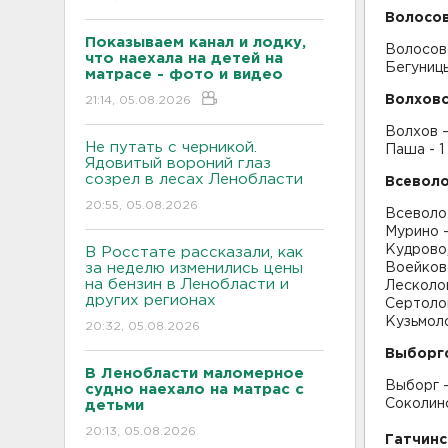
Волосов
Показываем канал и лодку,
Волосово
что наехала на детей на
Бегуницы
матрасе - фото и видео
Волховс
21:14, 05.08.2026
Волхов –
Не путать с черникой.
Паша - 1
Ядовитый вороний глаз
созрел в лесах Ленобласти
Всевол
20:55, 05.08.2026
Всеволо
Мурино -
Кудрово,
В Росстате рассказали, как
за неделю изменились цены
Воейково
на бензин в Ленобласти и
Лесколов
других регионах
Сертоло
Кузьмоло
20:32, 05.08.2026
Выборг
В Ленобласти маломерное
Выборг 
судно наехало на матрас с
Соколинс
детьми
20:13, 05.08.2026
Гатчинс