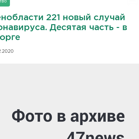
тво
енобласти 221 новый случай
навируса. Десятая часть - в
орге
12.2020