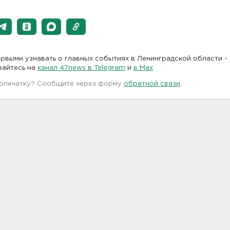
рвыми узнавать о главных событиях в Ленинградской области -
вайтесь на
канал 47news в Telegram
и
в Maх
 опечатку? Сообщите через форму
обратной связи
.