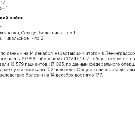
 17
 - 1
кий район
4
льяновка, Сельцо, Болотница - по 1
, Никольское - по 2
 по данным на 14 декабря, нарастающим итогом в Ленинградск
выявлены 19 956 заболевших COVID-19. Из общего количества
ели 16 579 пациентов (17 083, по данным федерального оперш
дние сутки выписаны 102 человека. Общее количество леталь
вследствие болезни на 14 декабря достигло 177.