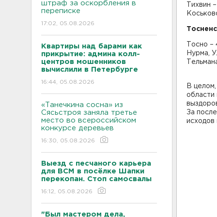
штраф за оскорбления в
Тихвин –
переписке
Коськово
17:02, 05.08.2026
Тосненс
Тосно – 
Квартиры над барами как
Нурма, У
прикрытие: админа колл-
центров мошенников
Тельмана
вычислили в Петербурге
16:44, 05.08.2026
В целом,
области 
выздоров
«Танечкина сосна» из
Сясьстроя заняла третье
За после
место во всероссийском
исходов 
конкурсе деревьев
16:30, 05.08.2026
Выезд с песчаного карьера
для ВСМ в посёлке Шапки
перекопан. Стоп самосвалы
16:12, 05.08.2026
"Был мастером дела,