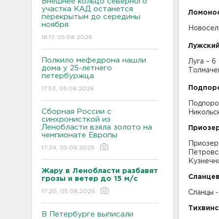
Внешнее кольцо северного
участка КАД останется
Ломоно
перекрытым до середины
ноября
Новосель
18:17, 05.08.2026
Лужский
Полкило мефедрона нашли
Луга – 6
дома у 25-летнего
Толмачев
петербуржца
Подпор
17:53, 05.08.2026
Подпоро
Сборная России с
Никольск
синхронисткой из
Ленобласти взяла золото на
Приозер
чемпионате Европы
Приозер
17:34, 05.08.2026
Петровс
Кузнечно
Жару в Ленобласти разбавят
Сланцев
грозы и ветер до 15 м/с
17:20, 05.08.2026
Сланцы -
Тихвинс
В Петербурге выписали