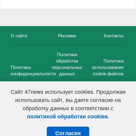
О сайте
Реклама
Контакты
Политика
обработки
Политика
Политика
персональных
использования
конфиденциальности
данных
cookie-файлов
Сайт 47news использует cookies. Продолжая
использовать сайт, вы даете согласие на
©
47 новостей (47 news)
2005 — 2026 г.
обработку данных в соответствии с
Свидетельство о регистрации СМИ Эл № ФС 77-39848, выдано
Федеральной службой по надзору в сфере связи,
.
политикой обработки cookies
информационных технологий и массовых коммуникаций
(Роскомнадзор) от 18 мая 2010г.
Согласен