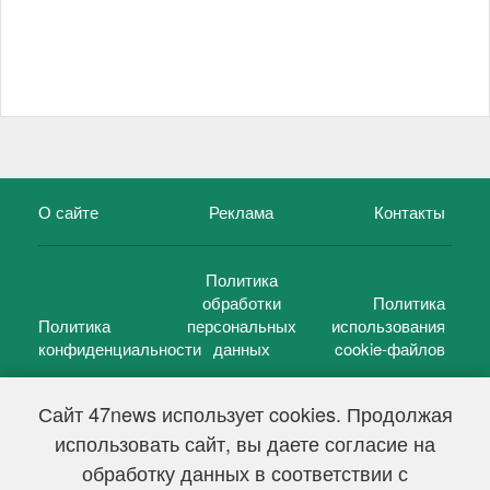
О сайте
Реклама
Контакты
Политика
обработки
Политика
Политика
персональных
использования
конфиденциальности
данных
cookie-файлов
Сайт 47news использует cookies. Продолжая
использовать сайт, вы даете согласие на
©
47 новостей (47 news)
2005 — 2026 г.
обработку данных в соответствии с
Свидетельство о регистрации СМИ Эл № ФС 77-39848, выдано