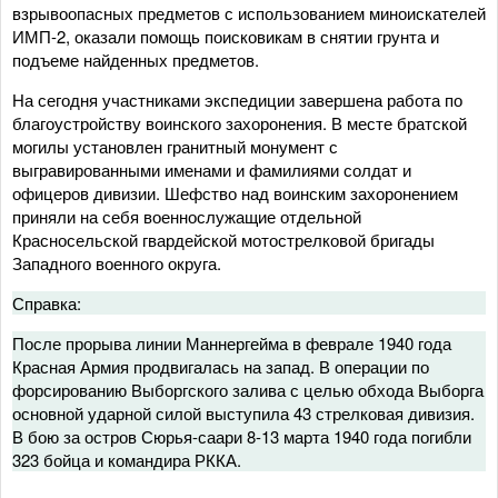
взрывоопасных предметов с использованием миноискателей
ИМП-2, оказали помощь поисковикам в снятии грунта и
подъеме найденных предметов.
На сегодня участниками экспедиции завершена работа по
благоустройству воинского захоронения. В месте братской
могилы установлен гранитный монумент с
выгравированными именами и фамилиями солдат и
офицеров дивизии. Шефство над воинским захоронением
приняли на себя военнослужащие отдельной
Красносельской гвардейской мотострелковой бригады
Западного военного округа.
Справка:
После прорыва линии Маннергейма в феврале 1940 года
Красная Армия продвигалась на запад. В операции по
форсированию Выборгского залива с целью обхода Выборга
основной ударной силой выступила 43 стрелковая дивизия.
В бою за остров Сюрья-саари 8-13 марта 1940 года погибли
323 бойца и командира РККА.