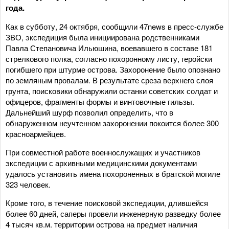
года.
Как в субботу, 24 октября, сообщили 47news в пресс-службе
ЗВО, экспедиция была инициирована родственниками
Павла Степановича Ильюшина, воевавшего в составе 181
стрелкового полка, согласно похоронному листу, геройски
погибшего при штурме острова. Захоронение было опознано
по земляным провалам. В результате среза верхнего слоя
грунта, поисковики обнаружили останки советских солдат и
офицеров, фрагменты формы и винтовочные гильзы.
Дальнейший шурф позволил определить, что в
обнаруженном неучтенном захоронении покоится более 300
красноармейцев.
При совместной работе военнослужащих и участников
экспедиции с архивными медицинскими документами
удалось установить имена похороненных в братской могиле
323 человек.
Кроме того, в течение поисковой экспедиции, длившейся
более 60 дней, саперы провели инженерную разведку более
4 тысяч кв.м. территории острова на предмет наличия