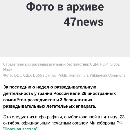
Стратегический разведывательный беспилотник США RQ-4 Global
Hawk
Фото: ВВС США Бобби Запка, Public domain, via Wikimedia Commons
За последнюю неделю разведывательную
деятельность у границ России вели 26 иностранных
самолётов-разведчиков и 3 беспилотных
разведывательных летательных аппарата.
Это следует из инфографики, опубликованной в пятницу, 23
октября, официальным печатным органом Минобороны РФ
"Красная звезда"
.