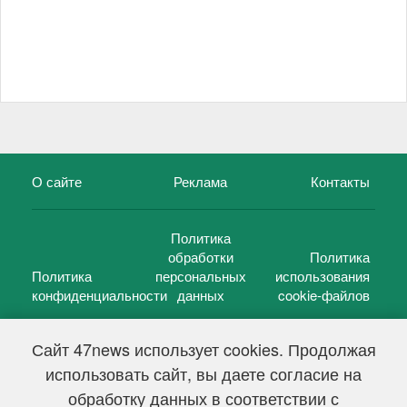
О сайте
Реклама
Контакты
Политика
обработки
Политика
Политика
персональных
использования
конфиденциальности
данных
cookie-файлов
Сайт 47news использует cookies. Продолжая
использовать сайт, вы даете согласие на
©
47 новостей (47 news)
2005 — 2026 г.
обработку данных в соответствии с
Свидетельство о регистрации СМИ Эл № ФС 77-39848, выдано