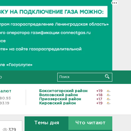
о
валют
Бокситогорский район
+19
Волховский район
+18
80.93
Приозерский район
+17
93.19
Кировский район
+19
Темы дня
Что читают
379