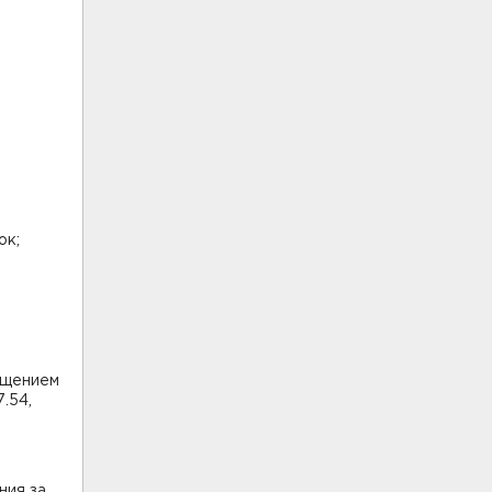
ок;
бщением
.54,
ния за