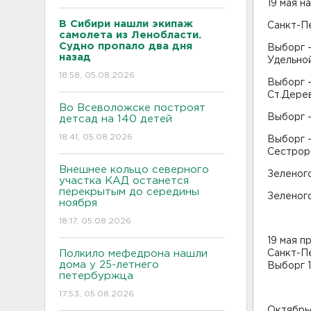
19 мая 
В Сибири нашли экипаж
Санкт-Пе
самолета из Ленобласти.
Судно пропало два дня
Выборг –
назад
Удельной
18:58, 05.08.2026
Выборг –
Ст.Дерев
Во Всеволожске построят
Выборг –
детсад на 140 детей
18:41, 05.08.2026
Выборг –
Сестроре
Внешнее кольцо северного
Зеленого
участка КАД останется
перекрытым до середины
Зеленого
ноября
18:17, 05.08.2026
19 мая 
Полкило мефедрона нашли
Санкт-Пе
дома у 25-летнего
Выборг 1
петербуржца
17:53, 05.08.2026
Октябрь