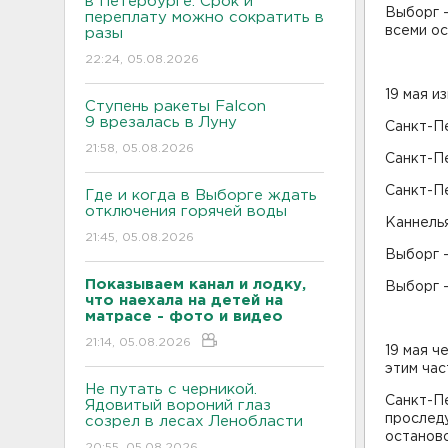
в Петербурге. Срок и
Выборг -
переплату можно сократить в
всеми ос
разы
22:24, 05.08.2026
19 мая 
Ступень ракеты Falcon
9 врезалась в Луну
Санкт-Пе
21:58, 05.08.2026
Санкт-Пе
Санкт-Пе
Где и когда в Выборге ждать
отключения горячей воды
Каннелья
21:45, 05.08.2026
Выборг -
Показываем канал и лодку,
Выборг - 
что наехала на детей на
матрасе - фото и видео
21:14, 05.08.2026
19 мая ч
этим час
Не путать с черникой.
Санкт-Пе
Ядовитый вороний глаз
проследу
созрел в лесах Ленобласти
останово
20:55, 05.08.2026