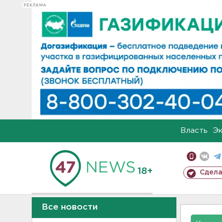
РЕКЛАМА
Власть
Э
18+
Сдела
Все новости