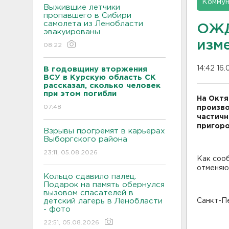
Коммун
Выжившие летчики
пропавшего в Сибири
самолета из Ленобласти
ОЖД
эвакуированы
изм
08:22
14:42 16
В годовщину вторжения
ВСУ в Курскую область СК
рассказал, сколько человек
при этом погибли
На Октя
07:48
произво
частичн
пригоро
Взрывы прогремят в карьерах
Выборгского района
23:11, 05.08.2026
Как соо
отменяю
Кольцо сдавило палец.
Подарок на память обернулся
вызовом спасателей в
детский лагерь в Ленобласти
Санкт-Пет
- фото
22:51, 05.08.2026