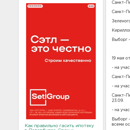
Санкт-Пет
РЕКЛАМА
Санкт-Пе
Зеленогор
Кириллов
Выборг - 
19 мая о
- на уча
Санкт-Пе
- на уча
Санкт-Пе
23.09.
- на уча
Выборг -
всеми ос
Как правильно гасить ипотеку