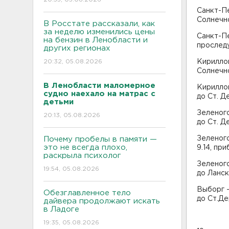
Санкт-Пе
Солнечно
В Росстате рассказали, как
за неделю изменились цены
Санкт-Пе
на бензин в Ленобласти и
проследу
других регионах
20:32, 05.08.2026
Кириллов
Солнечно
В Ленобласти маломерное
Кириллов
судно наехало на матрас с
до Ст. Д
детьми
Зеленого
20:13, 05.08.2026
до Ст. Д
Зеленого
Почему пробелы в памяти —
это не всегда плохо,
9.14, пр
раскрыла психолог
Зеленого
19:54, 05.08.2026
до Ланск
Выборг –
Обезглавленное тело
до Ст.Де
дайвера продолжают искать
в Ладоге
19:35, 05.08.2026