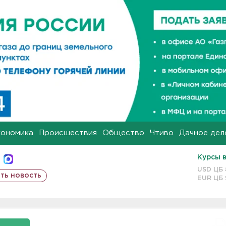
кономика
Происшествия
Общество
Чтиво
Дачное дел
Курсы 
USD ЦБ
ть новость
EUR ЦБ