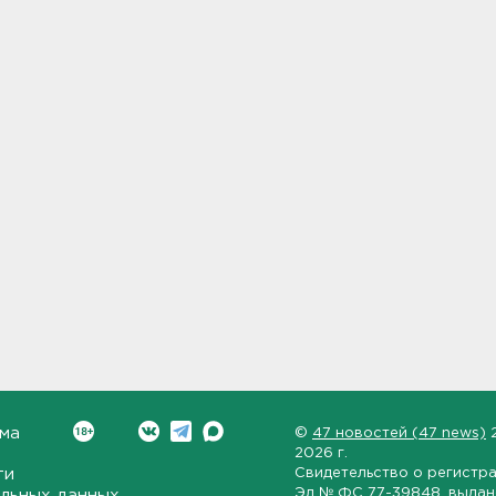
ма
©
47 новостей (47 news)
2026 г.
ти
Свидетельство о регистр
Эл № ФС 77-39848
, выда
льных данных