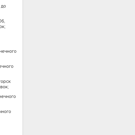
 до
06,
ок;
лнечного
нечного
горск
овок;
лнечного
чного