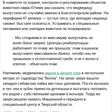
В комитете по охране, контролю и регулированию объектов
животного мира 47news рассказали, что медведицу
выпустили не случайно именно в Бокситогорском районе. На
периферии 47 региона — густые леса, где молодая хищница
сможет быстрее освоиться. Устраивать в специальные
питомники или зоопарки животное не планировали.
- Мы стараемся по максимуму выпускать на
волю диких зверей. Центры реабилитации
работают по тому же принципу: там хищников
выпускают максимально далеко, чтобы они не
привыкали к естественной среде, а не к жизни в
клетке, - объяснили там.
Напомним, медвежонка
нашли в начале года
в нескольких
метрах от садоводства "Волна". На запах зверя вышла
западно-сибирская лайка местных дачников. После вылазки
в лес она в зубах принесла детеныша и пыталась положить
его рядом с собственными щенками в вольере. Тогда же
зверя решили назвать Машенькой и передали в
специальный центр в Тверской области.