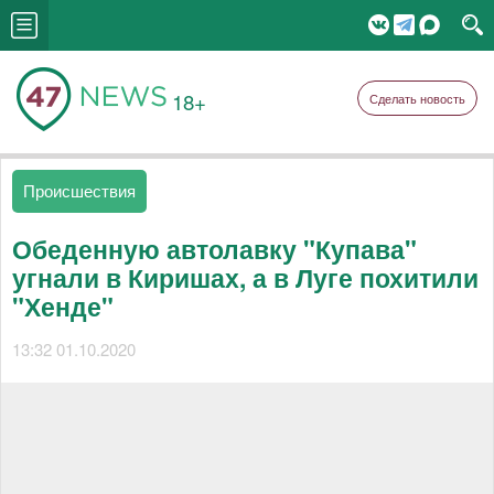
18+
Сделать новость
Происшествия
Обеденную автолавку "Купава"
угнали в Киришах, а в Луге похитили
"Хенде"
13:32 01.10.2020