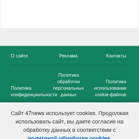
О сайте
Реклама
Контакты
Политика
обработки
Политика
Политика
персональных
использования
конфиденциальности
данных
cookie-файлов
Сайт 47news использует cookies. Продолжая
использовать сайт, вы даете согласие на
©
47 новостей (47 news)
2005 — 2026 г.
обработку данных в соответствии с
Свидетельство о регистрации СМИ Эл № ФС 77-39848, выдано
Федеральной службой по надзору в сфере связи,
.
политикой обработки cookies