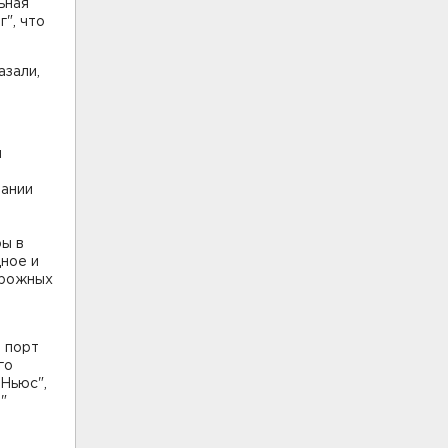
ьная
", что
азали,
й
пании
ры в
ное и
орожных
 порт
го
Ньюс",
"