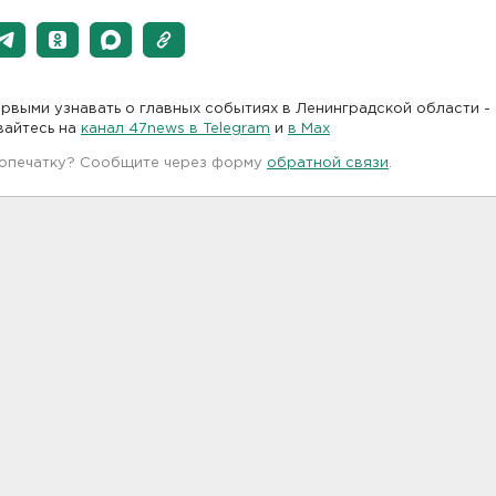
рвыми узнавать о главных событиях в Ленинградской области -
вайтесь на
канал 47news в Telegram
и
в Maх
 опечатку? Сообщите через форму
обратной связи
.