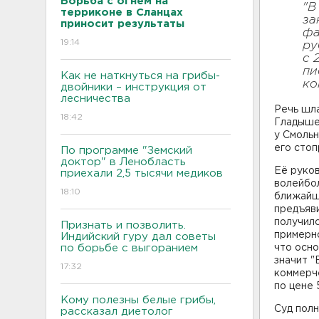
Борьба с огнем на
"В
терриконе в Сланцах
за
приносит результаты
фа
19:14
ру
с 
пи
Как не наткнуться на грибы-
ко
двойники – инструкция от
лесничества
Речь шла
18:42
Гладышев
у Смольн
его сто
По программе "Земский
доктор" в Ленобласть
Её руков
приехали 2,5 тысячи медиков
волейбол
18:10
ближайш
предъяви
получилс
Признать и позволить.
примерно
Индийский гуру дал советы
по борьбе с выгоранием
что осн
значит "
17:32
коммерче
по цене 
Кому полезны белые грибы,
Суд полн
рассказал диетолог