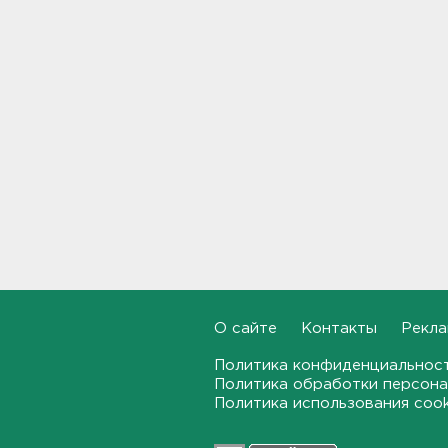
"Больше не буду". Водителю
пришлось объясняться за
опасный дрифт на
Суворовском
12:56
После пожара на складе
“Ленты” в Красном Бору в
магазинах сократился
ассортимент
12:35
В Большой Ижоре с "Агатой
Кристи" отметят день
Ломоносовского района, в
Рощино - день поселка
О сайте
Контакты
Рекла
12:05
Политика конфиденциальнос
Политика обработки персона
Под Киришами задержали
Политика использования coo
мужчину, который отправил
соседа палкой в больницу