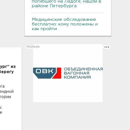
погибшего на Ладоге, нашли в
районе Петербурга
Медицинские обследования
бесплатно: кому положены и
как пройти
РЕКЛАМА
ург" из
берегу
га
ендной
тории
у,
е