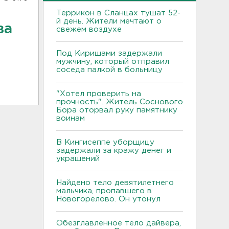
Террикон в Сланцах тушат 52-
й день. Жители мечтают о
за
свежем воздухе
Под Киришами задержали
мужчину, который отправил
соседа палкой в больницу
"Хотел проверить на
прочность". Житель Соснового
Бора оторвал руку памятнику
воинам
В Кингисеппе уборщицу
задержали за кражу денег и
украшений
Найдено тело девятилетнего
мальчика, пропавшего в
Новогорелово. Он утонул
Обезглавленное тело дайвера,