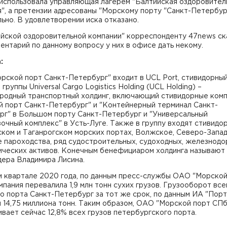
 использовала управляющая лагерем "Балтийская оздоровител
", а претензии адресованы "Морскому порту "Санкт-Петербург
ьно. В удовлетворении иска отказано.
йской оздоровительной компании" корреспонденту 47news ск
ентарий по данному вопросу у них в офисе дать некому.
:
рской порт Санкт-Петербург" входит в UCL Port, стивидорны
 группы Universal Cargo Logistics Holding (UCL Holding) –
родный транспортный холдинг, включающий стивидорные ком
й порт Санкт-Петербург" и "Контейнерный терминал Санкт-
рг" в Большом порту Санкт-Петербург и "Универсальный
очный комплекс" в Усть-Луге. Также в группу входят стивидо
ком и Таганрогском морских портах, Волжское, Северо-Запад
е пароходства, ряд судостроительных, судоходных, железнод
тических активов. Конечным бенефициаром холдинга называют
дера Владимира Лисина.
м квартале 2020 года, по данным пресс-службы ОАО "Морской
мпания перевалила 1,9 млн тонн сухих грузов. Грузооборот все
 порта Санкт-Петербург за тот же срок, по данным ИА "Порт
 14,75 миллиона тонн. Таким образом, ОАО "Морской порт СПб
вает сейчас 12,8% всех грузов петербургского порта.