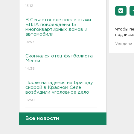
15:12
В Севастополе после атаки
БПЛА повреждены 15
многоквартирных домов и
Чтобы пе
автомобили
подписы
14:57
Увидели
Скончался отец футболиста
Месси
14:38
После нападения на бригаду
скорой в Красном Селе
возбудили уголовное дело
13:50
Террикон в Сланцах тушат
Все новости
52-й день. Жители мечтают
о свежем воздухе
13:30