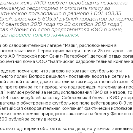
 рамках иска КИО требует освободить незаконно
нимаемую территорию и оплатить плату за
ктическое пользование в размере 1 001 403,35
блей, включая 5 605,51 рублей процентов за перио
24 сентября 2019 года по 29 октября 2019 года", -
сал 47news со слов представителя КИО в июне,
гда
процесс только начинался
.
 об оздоровительном лагере "Маяк", расположенном в
ском заказнике. Территорию лагеря - почти 25 гектаров - а
ого АО "Морской порт Санкт-Петербург", детский отдых орга
процентная дочка ООО "Балтийская оздоровительная компания
одство посчитало, что лагерю не хватает футбольного и
ьного полей. Вопрос решился - поставили ворота и сетку на
ей лесной поляне, даже постелили там искусственный газон.
л претензии за тот период, что подтвержден материалами пр
я 1 миллион рублей за месяц использования 1840 кв метров, то
 54 тысячи рублей за сотку. Собеседник 47news в КИО утве
овательно обустроенное футбольное поле действовало 8-9 ле
Балтийская оздоровительная компания" фактически использов
ских целях землю природного заказника на берегу Финского 
500 рублей за сотку в месяц.
остью подтвердил обстоятельства дела, но уточнил: земельны