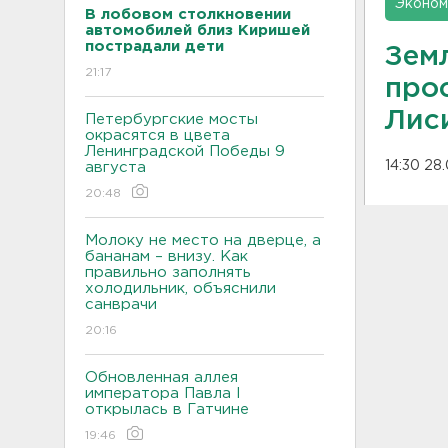
Эконом
В лобовом столкновении
автомобилей близ Киришей
пострадали дети
Земл
21:17
про
Лис
Петербургские мосты
окрасятся в цвета
Ленинградской Победы 9
14:30 28
августа
20:48
Молоку не место на дверце, а
бананам – внизу. Как
правильно заполнять
холодильник, объяснили
санврачи
20:16
Обновленная аллея
императора Павла I
открылась в Гатчине
19:46