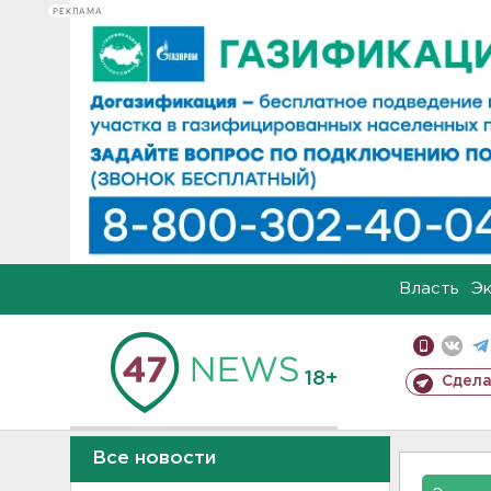
РЕКЛАМА
Власть
Э
18+
Сдела
Все новости