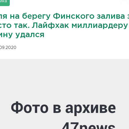
ика
я на берегу Финского залива 
сто так. Лайфхак миллиардеру
ину удался
.09.2020