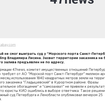
xabay.com
й не смог выиграть суд у "Морского порта Санкт-Петерб
ding Владимира Лисина. Захват территории заказника на 
о залива предъявлен не по адресу.
рмации 47news, комитет имущественных отношений Петербур
о требует от АО "Морской порт Санкт-Петербург" миллион ар
 месяц использования 1840 квадратных метров земли на терри
ого заказника "Гладышевский" в Курортном районе. Фразы
ательное обогащение" и "самозахват" не привели к результат
что юристы КИО ошиблись в выборе ответчика. Такое решени
жный суд Петербурга и Ленобласти опубликовал вечером 25
.