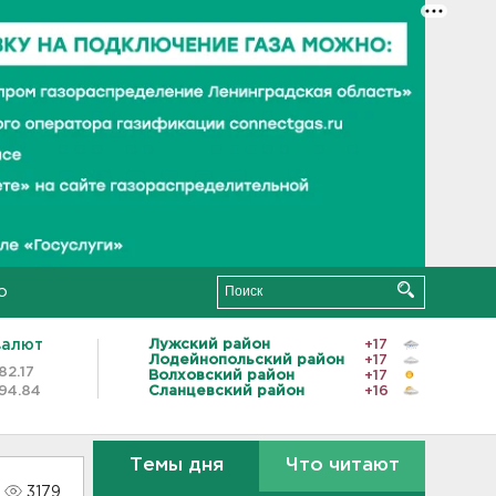
о
валют
Лужский район
+17
Лодейнопольский район
+17
82.17
Волховский район
+17
94.84
Сланцевский район
+16
Темы дня
Что читают
3179