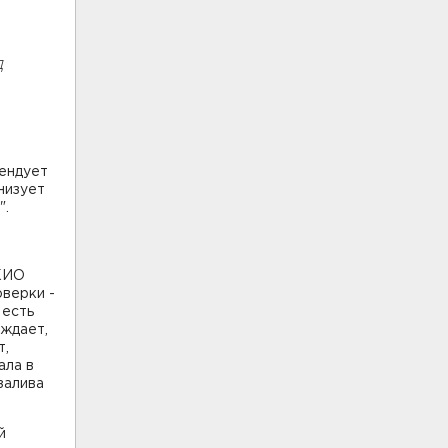
д
рендует
низует
".
 КИО
оверки -
 есть
рждает,
т,
ала в
залива
й