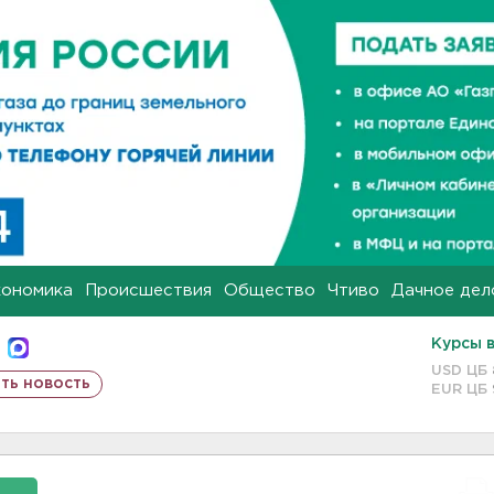
кономика
Происшествия
Общество
Чтиво
Дачное дел
Курсы 
USD ЦБ
ть новость
EUR ЦБ