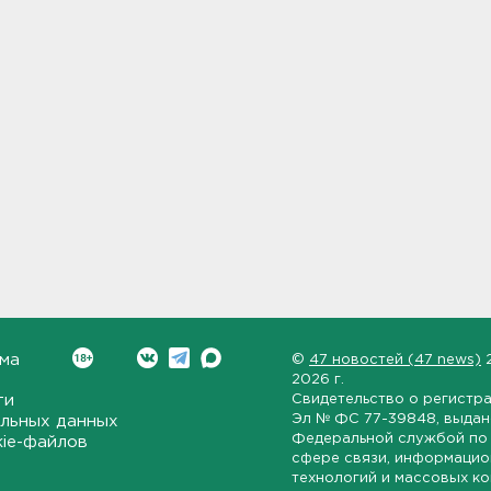
ма
©
47 новостей (47 news)
2026 г.
ти
Свидетельство о регистр
Эл № ФС 77-39848
, выда
льных данных
Федеральной службой по 
kie-файлов
сфере связи, информаци
технологий и массовых к