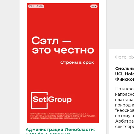
РЕКЛАМА
Фото: pi
Смольны
UCL Hol
Финског
По инфо
напрасн
платы за
природн
"неоснов
потому 
Арбитра
сентября
Администрация Ленобласти: