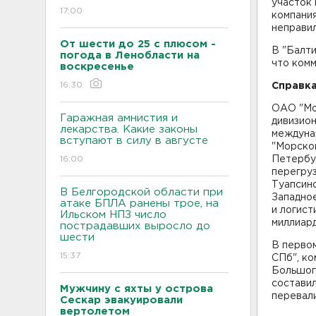
участок
17:00
компания
неправил
От шести до 25 с плюсом -
В "Балти
погода в Ленобласти на
что комм
воскресенье
16:30
Справка
ОАО "Мо
Гаражная амнистия и
дивизион
лекарства. Какие законы
междуна
вступают в силу в августе
"Морско
16:00
Петербу
перегруз
Туапсинс
В Белгородской области при
Западно
атаке БПЛА ранены трое, на
и логис
Ильском НПЗ число
миллиар
пострадавших выросло до
шести
В перво
15:37
СПб", ко
Большого
составил
Мужчину с яхты у острова
перевали
Сескар эвакуировали
вертолетом