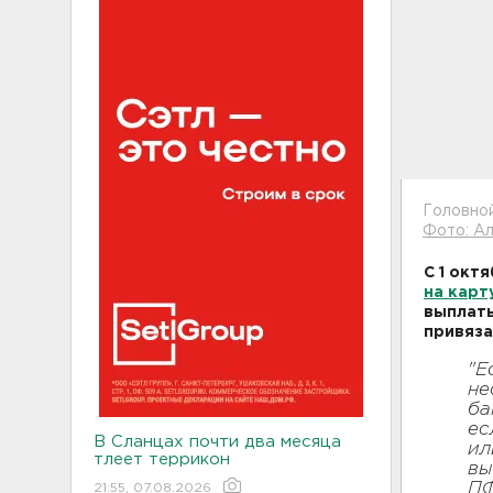
Головно
Фото: Ал
С 1 окт
на карт
выплаты
привяза
"Е
не
ба
ес
В Сланцах почти два месяца
ил
тлеет террикон
вы
ПФ
21:55, 07.08.2026