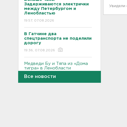
Задерживаются электрички
Увидели
между Петербургом и
Ленобластью
19:57, 07.08.2026
В Гатчине два
спецтранспорта не поделили
дорогу
19:36, 07.08.2026
Медведи Бу и Тяпа из «Дома
тигра» в Ленобласти
долетели до Ирландии
Все новости
19:17, 07.08.2026
Больше десятка человек
утонули в Ленобласти за
июль
18:58, 07.08.2026
Задерживаются "Сапсаны" из