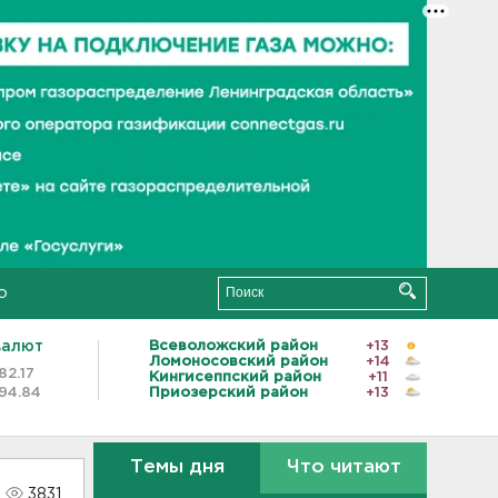
о
валют
Всеволожский район
+13
Ломоносовский район
+14
82.17
Кингисеппский район
+11
94.84
Приозерский район
+13
Темы дня
Что читают
3831