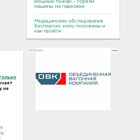
мощный пожар – горели
машины на парковке
Медицинские обследования
бесплатно: кому положены и
как пройти
РЕКЛАМА
только
лучает
у не
и
из
е