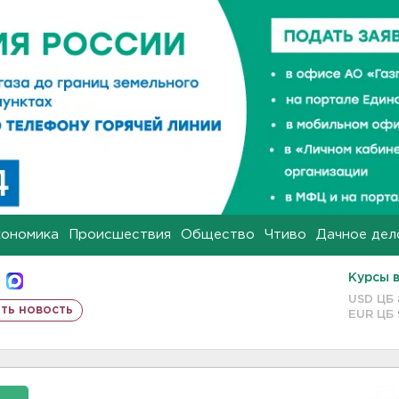
кономика
Происшествия
Общество
Чтиво
Дачное дел
Курсы 
USD ЦБ
ть новость
EUR ЦБ