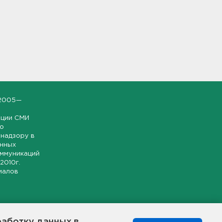
2005—
ации СМИ
но
надзору в
онных
оммуникаций
 2010г.
иалов
ской и
гионе.