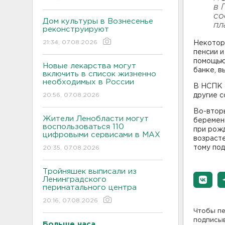
в 
с
Дом культуры в Вознесенье
пл
реконструируют
21:34, 07.08.2026
Некотор
пенсии и
помощью 
Новые лекарства могут
банке, в
включить в список жизненно
необходимых в России
В НСПК о
20:56, 07.08.2026
другие с
Во-вторы
Жители Ленобласти могут
беременн
воспользоваться 110
при рожд
цифровыми сервисами в МАХ
возрасте
тому по
20:35, 07.08.2026
Тройняшек выписали из
Ленинградского
перинатального центра
20:16, 07.08.2026
Чтобы пе
подписы
Больше часа.