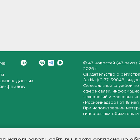
ма
©
47 новостей (47 news)
2026 г.
ти
Свидетельство о регистр
Эл № ФС 77-39848
, выда
льных данных
Федеральной службой по 
kie-файлов
сфере связи, информаци
технологий и массовых к
(Роскомнадзор) от
18 мая
При использовании матер
гиперссылка обязательна.
ет-издание, направленное на всестороннее освещение политиче
ской области, экономической и инвестиционной активности в ре