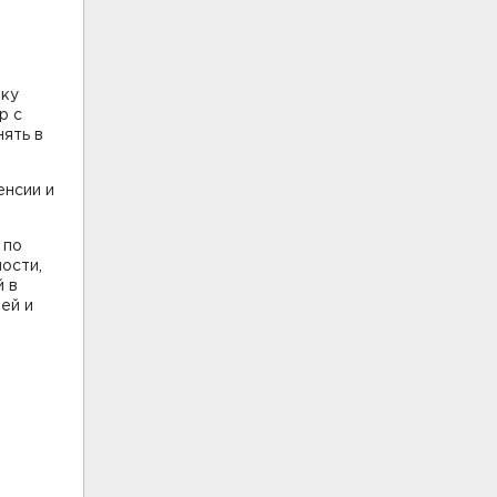
вку
р с
нять в
енсии и
 по
ости,
й в
ей и