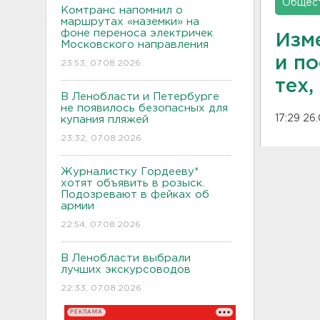
Общес
Комтранс напомнил о
маршрутах «наземки» на
фоне переноса электричек
Изм
Московского направления
и по
23:53, 07.08.2026
тех,
В Ленобласти и Петербурге
не появилось безопасных для
17:29 26
купания пляжей
23:32, 07.08.2026
Журналистку Гордееву*
хотят объявить в розыск.
Подозревают в фейках об
армии
22:54, 07.08.2026
В Ленобласти выбрали
лучших экскурсоводов
22:33, 07.08.2026
РЕКЛАМА