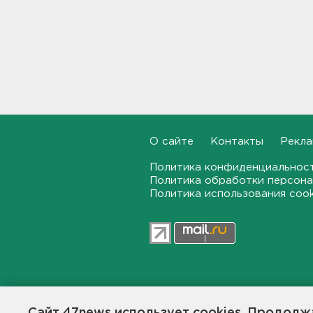
Москвы в Петербург
18:37, 07.08.2026
Мобильный медпункт приедет
проверять здоровье жителей
Соснового Бора
18:18, 07.08.2026
Врач дала рекомендации для
родителей с детьми - как
О сайте
Контакты
Рекла
пережить жару
17:59, 07.08.2026
Политика конфиденциальнос
Политика обработки персона
Политика использования coo
В Подмосковье с помощью ИИ
впервые выписали штраф за
борщевик
17:38, 07.08.2026
В Тосно открыли
перекрёсток, разбитый
47news.ru — независимое интерн
самосвалами со стройки
ВСМ
общественной жизни в Ленинград