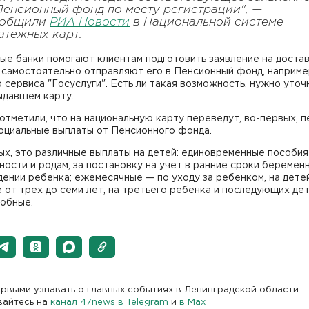
Пенсионный фонд по месту регистрации", —
ообщили
РИА Новости
в Национальной системе
атежных карт.
ые банки помогают клиентам подготовить заявление на доста
 самостоятельно отправляют его в Пенсионный фонд, наприме
сервиса "Госуслуги". Есть ли такая возможность, нужно уточ
ыдавшем карту.
тметили, что на национальную карту переведут, во-первых, п
оциальные выплаты от Пенсионного фонда.
х, это различные выплаты на детей: единовременные пособия
ости и родам, за постановку на учет в ранние сроки беременн
ении ребенка; ежемесячные — по уходу за ребенком, на дете
 от трех до семи лет, на третьего ребенка и последующих дет
добные.
рвыми узнавать о главных событиях в Ленинградской области -
вайтесь на
канал 47news в Telegram
и
в Maх