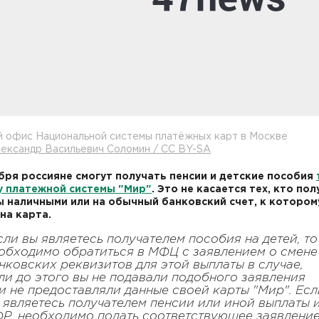
й офис Национальной системы платёжных карт в Москве
ександр Васильевич Соломин / CC BY-SA
ября россияне смогут получать пенсии и детские пособия
у платежной системы "Мир"
. Это не касается тех, кто по
 наличными или на обычный банковский счет, к котором
на карта.
сли вы являетесь получателем пособия на детей, то
обходимо обратиться в МФЦ с заявлением о смене
нковских реквизитов для этой выплаты в случае,
ли до этого вы не подавали подобного заявления
и не предоставляли данные своей карты "Мир". Есл
 являетесь получателем пенсии или иной выплаты 
Р, необходимо подать соответствующее заявлени