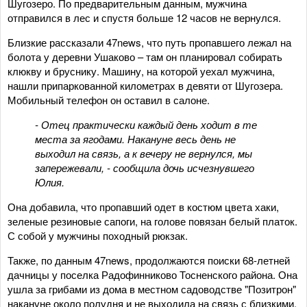
Шугозеро. По предварительным данным, мужчина
отправился в лес и спустя больше 12 часов не вернулся.
Близкие рассказали 47news, что путь пропавшего лежал на
болота у деревни Ушаково – там он планировал собирать
клюкву и бруснику. Машину, на которой уехал мужчина,
нашли припаркованной километрах в девяти от Шугозера.
Мобильный телефон он оставил в салоне.
- Отец практически каждый день ходит в те
места за ягодами. Накануне весь день не
выходил на связь, а к вечеру не вернулся, мы
запережевали, - сообщила дочь исчезнувшего
Юлия.
Она добавила, что пропавший одет в костюм цвета хаки,
зеленые резиновые сапоги, на голове повязан белый платок.
С собой у мужчины походный рюкзак.
Также, по данным 47news, продолжаются поиски 68-летней
дачницы у поселка Радофинниково Тосненского района. Она
ушла за грибами из дома в местном садоводстве "Позитрон"
накануне около полудня и не выходила на связь с близкими.