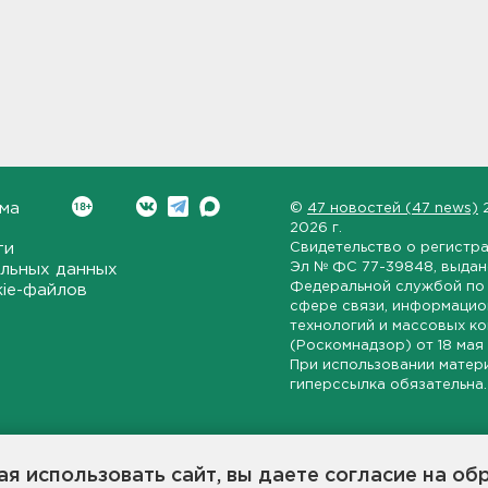
ма
©
47 новостей (47 news)
2026 г.
ти
Свидетельство о регистр
Эл № ФС 77-39848
, выда
льных данных
Федеральной службой по 
kie-файлов
сфере связи, информаци
технологий и массовых к
(Роскомнадзор) от
18 мая
При использовании матер
гиперссылка обязательна.
ет-издание, направленное на всестороннее освещение политиче
ской области, экономической и инвестиционной активности в ре
я использовать сайт, вы даете согласие на об
7 новостей» станет популярной и конструктивной площадкой дл