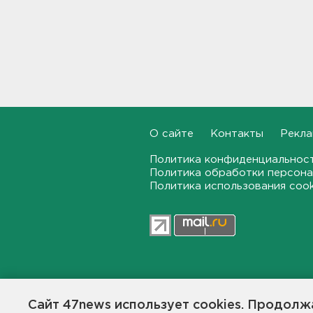
В Ленобласти обнаружили
могильник эпохи неолита
19:55, 06.08.2026
"Духота, комары, слепни". В
Ленобласти с трудом, но
находят грибы и ягоды в лесу
19:36, 06.08.2026
О сайте
Контакты
Рекла
Ученые пришли к выводу, что
дача или проживание рядом с
Политика конфиденциальнос
парком спасает от этой
Политика обработки персона
болезни
Политика использования coo
19:07, 06.08.2026
Для иностранных
абитуриентов хотят ввести
экзамен по русскому
18:49, 06.08.2026
47news.ru — независимое интерн
общественной жизни в Ленинград
Сайт 47news использует cookies. Продолжа
Смертельное ДТП
Создатели рассчитывают, что «4