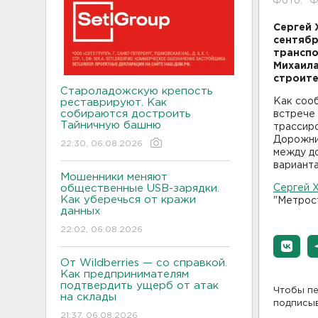
Фото: "Ф
Сергей 
сентябр
транспо
Михаила
строите
Староладожскую крепость
Как соо
реставрируют. Как
собираются достроить
встрече
Тайничную башню
трассиро
Дорожник
22:30, 06.08.2026
между до
варианта
Мошенники меняют
общественные USB-зарядки.
Сергей 
Как уберечься от кражи
"Метрост
данных
22:02, 06.08.2026
От Wildberries — со справкой.
Как предпринимателям
подтвердить ущерб от атак
Чтобы пе
на склады
подписы
21:37, 06.08.2026