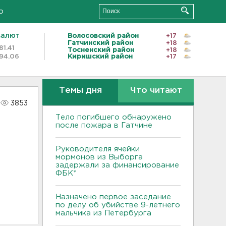
о
валют
Волосовский район
+17
Гатчинский район
+18
81.41
Тосненский район
+18
94.06
Киришский район
+17
Темы дня
Что читают
3853
Тело погибшего обнаружено
после пожара в Гатчине
Руководителя ячейки
мормонов из Выборга
задержали за финансирование
ФБК*
Назначено первое заседание
по делу об убийстве 9-летнего
мальчика из Петербурга