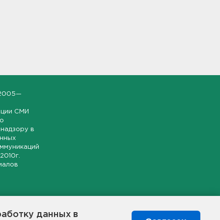
2005—
ации СМИ
но
надзору в
онных
оммуникаций
 2010г.
иалов
ской и
гионе.
работку данных в
я свободного