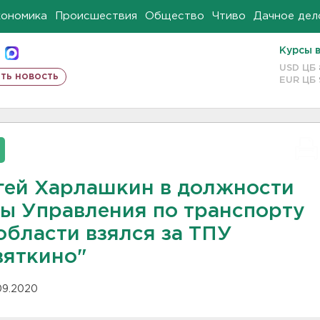
кономика
Происшествия
Общество
Чтиво
Дачное дел
Курсы 
USD ЦБ
ть новость
EUR ЦБ
гей Харлашкин в должности
вы Управления по транспорту
области взялся за ТПУ
вяткино"
.09.2020