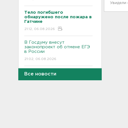
Увидели
Тело погибшего
обнаружено после пожара в
Гатчине
21:12, 06.08.2026
В Госдуму внесут
законопроект об отмене ЕГЭ
в России
21:02, 06.08.2026
Волонтеры "ЛизаАлерт"
Все новости
нашли 320 человек за месяц в
Ленобласти и Петербурге
20:40, 06.08.2026
Стало известно, во сколько
обойдется собрать ребенка в
школу на ресейле
20:18, 06.08.2026