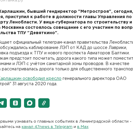
онтанка.ру"
Харлашкин, бывший гендиректор "Метростроя", сегодня,
я, приступил к работе в должности главы Управления по
рту Ленобласти. У вице-губернатора по строительству 
 Москвина состоялось совещание с его участием по воп
льства ТПУ "Девяткино".
бщает официальный телеграм-канал правительства Ленобласти
 обсуждались каблирование ЛЭП от КАД до шоссе Лаврики,
вка подъезда к ТПУ и нового проспекта Авиаторов Балтики.
ам предстоит посчитать, дорога какого типа может помести
мами и ЛЭП с учётом санитарной зоны проводов. В качестве
 рассматривалась дорога только для общественного транспор
Харлашкин освободил кресло
генерального директора ОАО
рой" 31 августа 2020 года.
рвыми узнавать о главных событиях в Ленинградской области -
вайтесь на
канал 47news в Telegram
и
в Maх