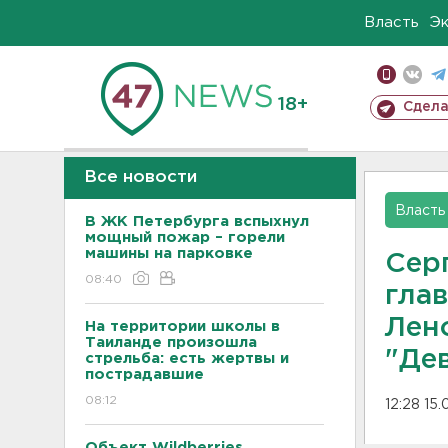
Власть
Э
18+
Сдела
Все новости
Власть
В ЖК Петербурга вспыхнул
мощный пожар – горели
машины на парковке
Сер
08:40
гла
Лен
На территории школы в
Таиланде произошла
"Де
стрельба: есть жертвы и
пострадавшие
08:12
12:28 15
Объект Wildberries