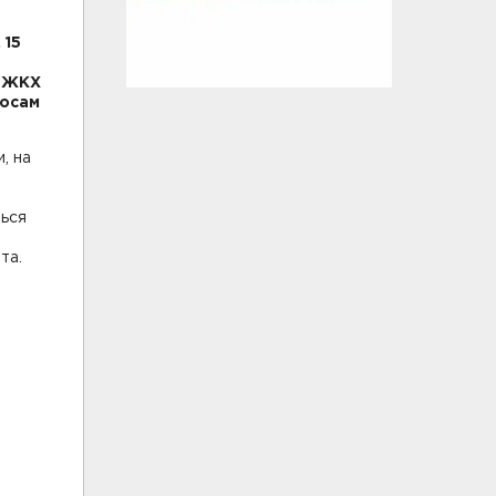
 15
и ЖКХ
росам
, на
ться
та.