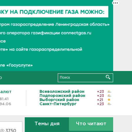
о
валют
Всеволожский район
+23
Подпорожский район
+23
81.41
Выборгский район
+21
94.06
Санкт-Петербург
+23
Темы дня
Что читают
3750