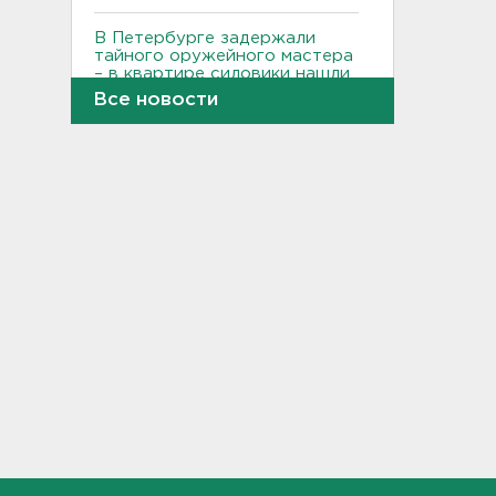
В Петербурге задержали
тайного оружейного мастера
– в квартире силовики нашли
целый арсенал
Все новости
14:07
Минтранс предлагает
включить защиту трасс от
БПЛА в перечень дорожных
работ
13:55
Детские вещи обнаружили
на берегу в районе поиска
9-летнего мальчика из
Новогорелово
13:36
Новый начальник УФСИН
появился в Петербурге и
Ленобласти