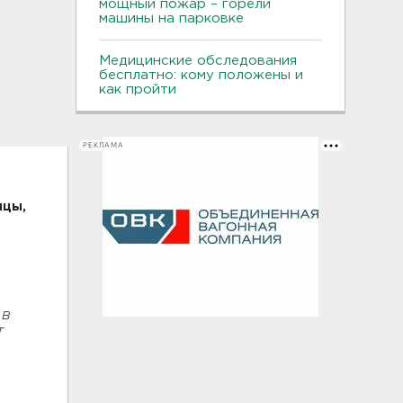
мощный пожар – горели
машины на парковке
Медицинские обследования
бесплатно: кому положены и
как пройти
РЕКЛАМА
ицы,
и
 в
т