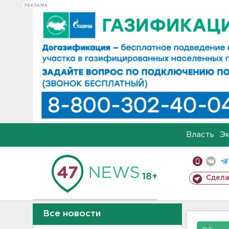
РЕКЛАМА
Власть
Э
18+
Сдела
Все новости