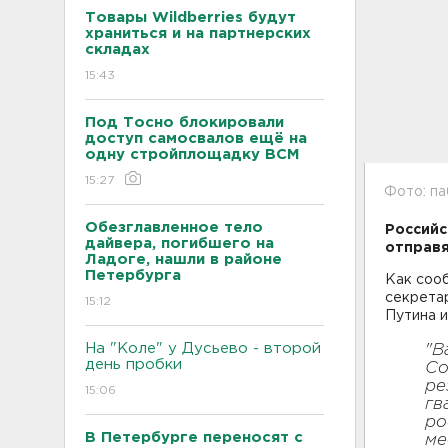
Товары Wildberries будут
храниться и на партнерских
складах
15:43
Под Тосно блокировали
доступ самосвалов ещё на
одну стройплощадку ВСМ
15:27
Фото: па
Обезглавленное тело
Российс
дайвера, погибшего на
отправя
Ладоге, нашли в районе
Петербурга
Как соо
секрета
15:12
Путина и
На "Коле" у Дусьево - второй
"В
день пробки
Со
ре
15:06
гв
ро
В Петербурге переносят с
ме