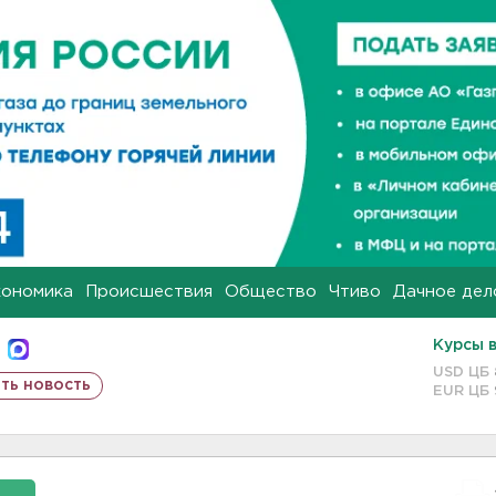
кономика
Происшествия
Общество
Чтиво
Дачное дел
Курсы 
USD ЦБ
ть новость
EUR ЦБ