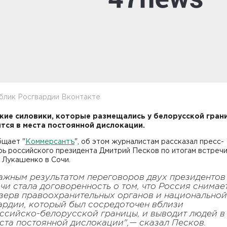
блик Росгвардии Вконтакте
кие силовики, которые размещались у белорусской гран
тся в места постоянной дислокации.
бщает "
Коммерсантъ
", об этом журналистам рассказал пресс-
рь российского президента Дмитрий Песков по итогам встреч
 Лукашенко в Сочи.
ажным результатом переговоров двух президентов
чи стала договоренность о том, что Россия снимае
зерв правоохранительных органов и национальной
ардии, который был сосредоточен вблизи
ссийско-белорусской границы, и выводит людей в
ста постоянной дислокации",— сказал Песков.