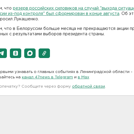
м, что
резерв российских силовиков на случай "выхода ситуац
ии из-под контроля" был сформирован в конце августа
. Об э
просил Лукашенко.
м, что в Белоруссии больше месяца не прекращаются акции п
ных с результатами выборов президента страны.
рвыми узнавать о главных событиях в Ленинградской области -
вайтесь на
канал 47news в Telegram
и
в Maх
 опечатку? Сообщите через форму
обратной связи
.