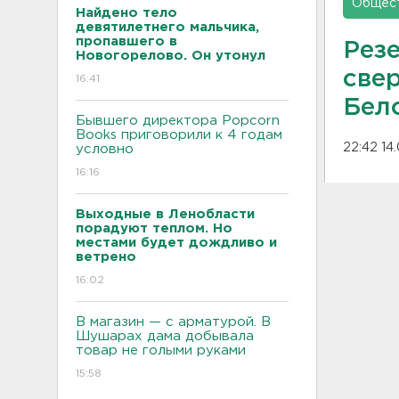
Общес
Найдено тело
девятилетнего мальчика,
пропавшего в
Рез
Новогорелово. Он утонул
свер
16:41
Бел
Бывшего директора Popcorn
Books приговорили к 4 годам
22:42 14
условно
16:16
Выходные в Ленобласти
порадуют теплом. Но
местами будет дождливо и
ветрено
16:02
В магазин — с арматурой. В
Шушарах дама добывала
товар не голыми руками
15:58