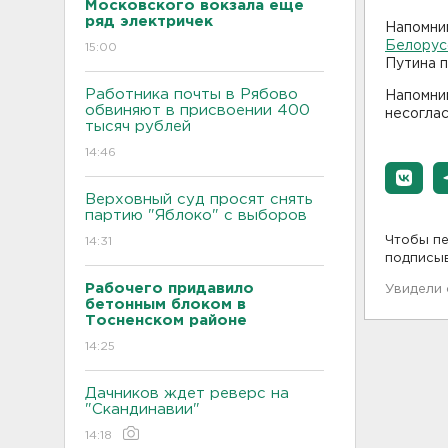
Московского вокзала еще
ряд электричек
Напомни
Белорусс
15:00
Путина 
Работника почты в Рябово
Напомни
обвиняют в присвоении 400
несоглас
тысяч рублей
14:46
Верховный суд просят снять
партию "Яблоко" с выборов
Чтобы пе
14:31
подписы
Рабочего придавило
Увидели
бетонным блоком в
Тосненском районе
14:25
Дачников ждет реверс на
"Скандинавии"
14:18