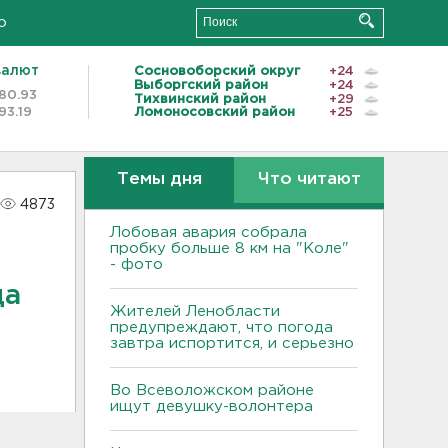
о
валют
Сосновоборский округ
+24
Выборгский район
+24
80.93
Тихвинский район
+29
93.19
Ломоносовский район
+25
Темы дня
Что читают
4873
Лобовая авария собрала
пробку больше 8 км на "Коле"
- фото
ца
Жителей Ленобласти
предупреждают, что погода
завтра испортится, и серьезно
Во Всеволожском районе
ищут девушку-волонтера