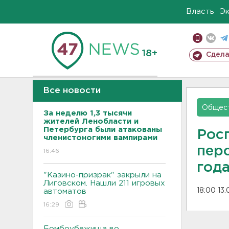
Власть
Э
18+
Сдела
Все новости
Общес
За неделю 1,3 тысячи
жителей Ленобласти и
Петербурга были атакованы
Рос
членистоногими вампирами
пер
16:46
год
"Казино-призрак" закрыли на
Лиговском. Нашли 211 игровых
18:00 13
автоматов
16:29
Бомбоубежища во