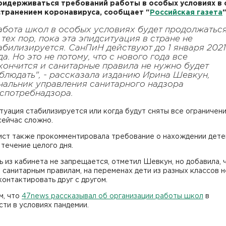
ридерживаться требований работы в особых условиях в с
транением коронавируса, сообщает "
Российская газета
"
абота школ в особых условиях будет продолжатьс
 тех пор, пока эта эпидситуация в стране не
абилизируется. СанПиН действуют до 1 января 2021
да. Но это не потому, что с нового года все
кончится и санитарные правила не нужно будет
блюдать", - рассказала изданию
Ирина Шевкун,
чальник управления санитарного надзора
спотребнадзора.
туация стабилизируется или когда будут сняты все ограничени
сейчас сложно.
ист также прокомментировала требование о нахождении дете
 течение целого дня.
 из кабинета не запрещается, отметил Шевкун, но добавила, 
 санитарным правилам, на переменах дети из разных классов н
онтактировать друг с другом.
м, что
47news рассказывал об организации работы школ
в
ти в условиях пандемии.