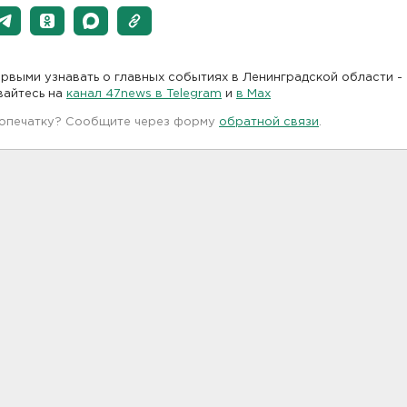
рвыми узнавать о главных событиях в Ленинградской области -
вайтесь на
канал 47news в Telegram
и
в Maх
 опечатку? Сообщите через форму
обратной связи
.