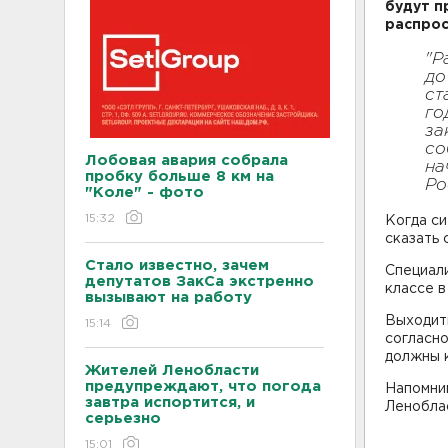
будут п
распрос
"Р
до
ст
го
за
со
Лобовая авария собрала
на
пробку больше 8 км на
Ро
"Коле" - фото
15:32
Когда си
сказать 
Стало известно, зачем
Специал
депутатов ЗакСа экстренно
классе в
вызывают на работу
Выходить
15:14
согласно
должны к
Жителей Ленобласти
предупреждают, что погода
Напомни
завтра испортится, и
Леноблас
серьезно
15:01