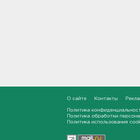
13:54
В России разрешили выпуск
и продажу марок бензина,
от которых отказывались с
2012 года
13:37
41 тысяча из 117: столько по
отдельной квоте прошли в
университеты участники
СВО и их дети
13:19
В Вистино обновляют 10
О сайте
Контакты
Рекла
километров водопровода
13:00
Политика конфиденциальнос
Политика обработки персона
Политика использования coo
На дороге Красное Село –
Гатчина – Павловск
отремонтировали 6
километров