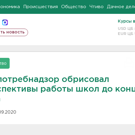
кономика
Происшествия
Общество
Чтиво
Дачное дел
Курсы 
USD ЦБ
ть новость
EUR ЦБ
тво
потребнадзор обрисовал
спективы работы школ до кон
а
.09.2020