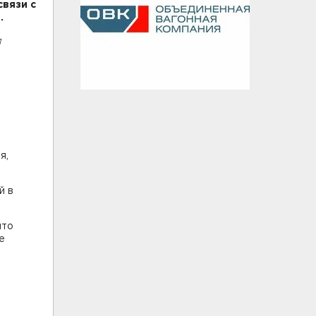
вязи с
.
я
я,
й в
что
е