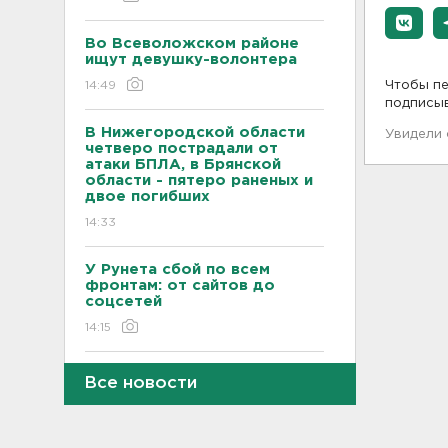
Во Всеволожском районе
ищут девушку-волонтера
14:49
Чтобы пе
подписы
В Нижегородской области
Увидели
четверо пострадали от
атаки БПЛА, в Брянской
области - пятеро раненых и
двое погибших
14:33
У Рунета сбой по всем
фронтам: от сайтов до
соцсетей
14:15
Застал там, где быть не
Все новости
должен. В Петербурге 70-
летнего экс-прокурора
задержали по делу об
убийстве в 2024 году