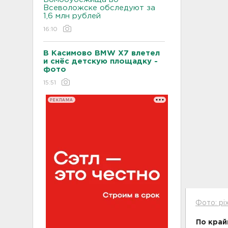
Всеволожске обследуют за
1,6 млн рублей
16:10
В Касимово BMW X7 влетел
и снёс детскую площадку -
фото
15:51
РЕКЛАМА
Фото: pi
По край