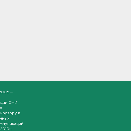
2005—
ации СМИ
но
надзору в
онных
оммуникаций
 2010г.