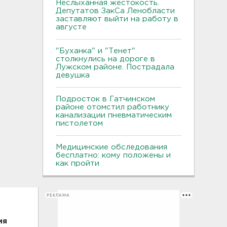
Неслыханная жестокость.
Депутатов ЗакСа Ленобласти
заставляют выйти на работу в
августе
"Буханка" и "Тенет"
столкнулись на дороге в
Лужском районе. Пострадала
девушка
Подросток в Гатчинском
районе отомстил работнику
канализации пневматическим
пистолетом
Медицинские обследования
бесплатно: кому положены и
как пройти
РЕКЛАМА
ия