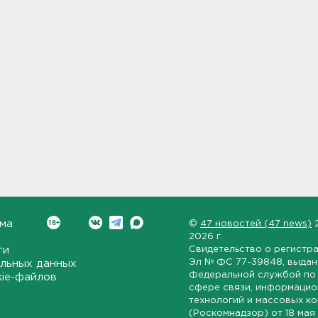
ма
©
47 новостей (47 news)
2026 г.
ти
Свидетельство о регистр
Эл № ФС 77-39848
, выда
льных данных
Федеральной службой по 
kie-файлов
сфере связи, информаци
технологий и массовых к
(Роскомнадзор) от
18 мая