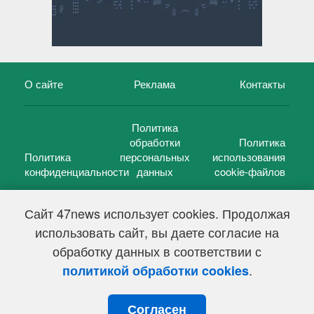
О сайте
Реклама
Контакты
Политика
обработки
Политика
Политика
персональных
использования
конфиденциальности
данных
cookie-файлов
Сайт 47news использует cookies. Продолжая
использовать сайт, вы даете согласие на
©
47 новостей (47 news)
2005 — 2026 г.
обработку данных в соответствии с
Свидетельство о регистрации СМИ Эл № ФС 77-39848, выдано
Федеральной службой по надзору в сфере связи,
.
политикой обработки cookies
информационных технологий и массовых коммуникаций
(Роскомнадзор) от 18 мая 2010г.
Согласен