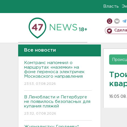
Власть
Э
18+
Сдела
Все новости
Проис
Комтранс напомнил о
маршрутах «наземки» на
фоне переноса электричек
Тро
Московского направления
ква
23:53, 07.08.2026
16:05 08
В Ленобласти и Петербурге
не появилось безопасных для
купания пляжей
23:32, 07.08.2026
Журналистку Гордееву*