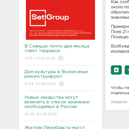
Как соо
около п
обратилс
знакомые
Примерн
Поля 21 
Похищен
В Сланцах почти два месяца
Возбужд
тлеет террикон
изолиров
21:55, 07.08.2026
Дом культуры в Вознесенье
реконструируют
21:34, 07.08.2026
Чтобы пе
подписы
Новые лекарства могут
включить в список жизненно
Увидели
необходимых в России
20:56, 07.08.2026
Жители Ленобласти могут