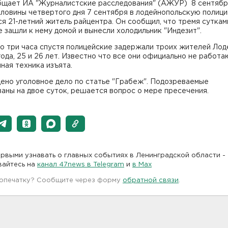
бщает ИА "Журналистские расследования" (АЖУР) 8 сентябр
оловины четвертого дня 7 сентября в лодейнопольскую полиц
я 21-летний житель райцентра. Он сообщил, что тремя суткам
 зашли к нему домой и вынесли холодильник "Индезит".
о три часа спустя полицейские задержали троих жителей Лод
года, 25 и 26 лет. Известно что все они официально не работа
ная техника изъята.
ено уголовное дело по статье "Грабеж". Подозреваемые
аны на двое суток, решается вопрос о мере пресечения.
рвыми узнавать о главных событиях в Ленинградской области -
вайтесь на
канал 47news в Telegram
и
в Maх
 опечатку? Сообщите через форму
обратной связи
.