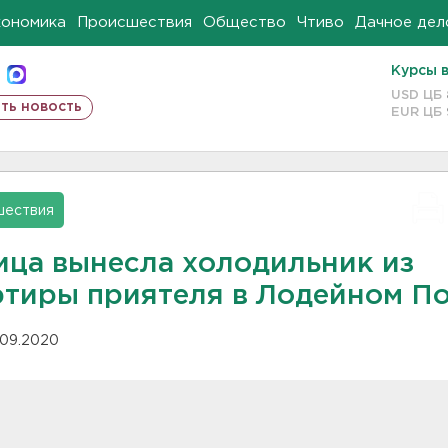
кономика
Происшествия
Общество
Чтиво
Дачное дел
Курсы 
USD ЦБ
ть новость
EUR ЦБ
шествия
ица вынесла холодильник из
ртиры приятеля в Лодейном П
.09.2020