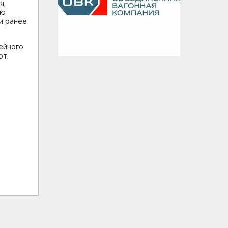
я,
ию
и ранее
ейного
ют.