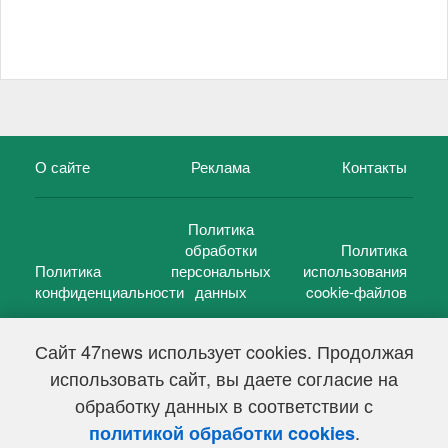
О сайте
Реклама
Контакты
Политика
обработки
Политика
Политика
персональных
использования
конфиденциальности
данных
cookie-файлов
Сайт 47news использует cookies. Продолжая
использовать сайт, вы даете согласие на
©
47 новостей (47 news)
2005 — 2026 г.
обработку данных в соответствии с
Свидетельство о регистрации СМИ Эл № ФС 77-39848, выдано
Федеральной службой по надзору в сфере связи,
.
политикой обработки cookies
информационных технологий и массовых коммуникаций