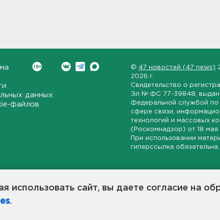
ма
©
47 новостей (47 news)
2026 г.
ти
Свидетельство о регистр
Эл № ФС 77-39848
, выда
льных данных
Федеральной службой по 
kie-файлов
сфере связи, информаци
технологий и массовых к
(Роскомнадзор) от
18 мая
При использовании матер
гиперссылка обязательна.
ет-издание, направленное на всестороннее освещение политиче
ской области, экономической и инвестиционной активности в ре
я использовать сайт, вы даете согласие на об
7 новостей» станет популярной и конструктивной площадкой дл
es
.
оисходят в 47-м регионе России.