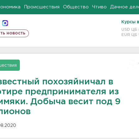
кономика
Происшествия
Общество
Чтиво
Дачное дел
Курсы 
USD ЦБ
ть новость
EUR ЦБ
шествия
звестный похозяйничал в
ртире предпринимателя из
имяки. Добыча весит под 9
лионов
.08.2020