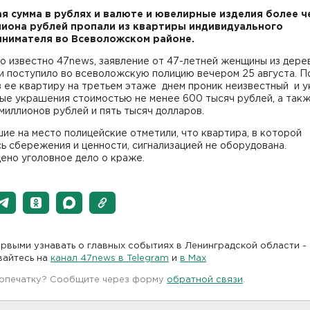
я сумма в рублях и валюте и ювелирные изделия более ч
иона рублей пропали из квартиры индивидуального
нимателя во Всеволожском районе.
о известно 47news, заявление от 47-летней женщины из дере
и поступило во всеволожскую полицию вечером 25 августа. П
в ее квартиру на третьем этаже днем проник неизвестный и у
ые украшения стоимостью не менее 600 тысяч рублей, а так
миллионов рублей и пять тысяч долларов.
е на место полицейские отметили, что квартира, в которой
ь сбережения и ценности, сигнализацией не оборудована.
ено уголовное дело о краже.
рвыми узнавать о главных событиях в Ленинградской области -
вайтесь на
канал 47news в Telegram
и
в Maх
 опечатку? Сообщите через форму
обратной связи
.