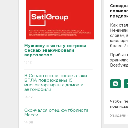
Солидна
полмилл
предпри
Как стал
Ненимяк
словам, 
ювелирн
Мужчину с яхты у острова
более 7 
Сескар эвакуировали
вертолетом
Прибывши
хранилис
15:12
Возбужд
В Севастополе после атаки
БПЛА повреждены 15
многоквартирных домов и
автомобили
14:57
Чтобы пе
подписы
Скончался отец футболиста
Месси
Увидели
14:38