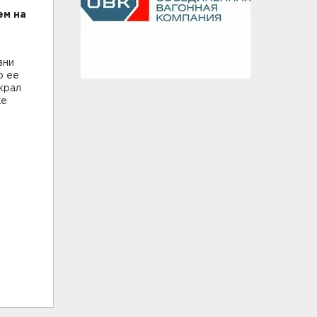
ем на
вни
о ее
крал
же