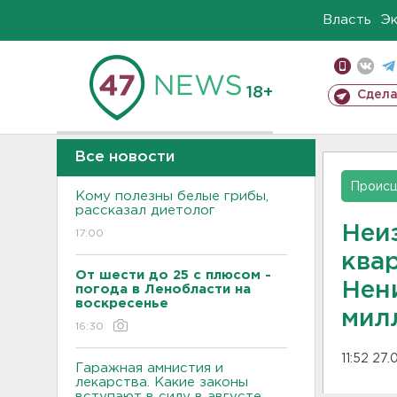
Власть
Э
18+
Сдела
Все новости
Проис
Кому полезны белые грибы,
рассказал диетолог
Неи
17:00
ква
От шести до 25 с плюсом -
Нен
погода в Ленобласти на
воскресенье
мил
16:30
11:52 27
Гаражная амнистия и
лекарства. Какие законы
вступают в силу в августе