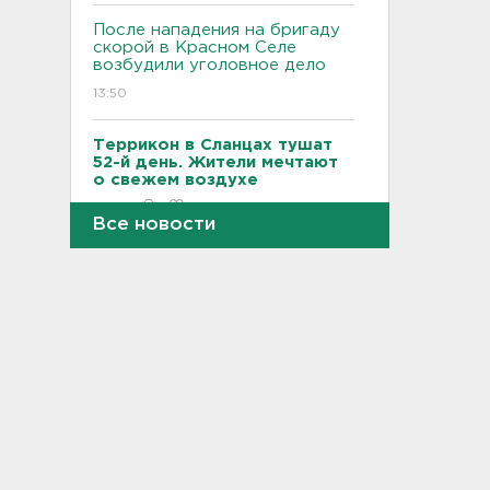
После нападения на бригаду
скорой в Красном Селе
возбудили уголовное дело
13:50
Террикон в Сланцах тушат
52-й день. Жители мечтают
о свежем воздухе
13:30
Все новости
"Больше не буду". Водителю
пришлось объясняться за
опасный дрифт на
Суворовском
12:56
После пожара на складе
“Ленты” в Красном Бору в
магазинах сократился
ассортимент
12:35