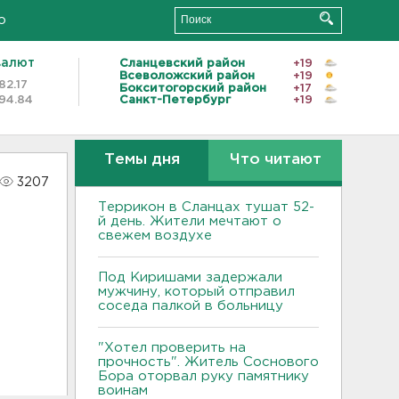
о
валют
Сланцевский район
+19
Всеволожский район
+19
82.17
Бокситогорский район
+17
94.84
Санкт-Петербург
+19
Темы дня
Что читают
3207
Террикон в Сланцах тушат 52-
й день. Жители мечтают о
свежем воздухе
Под Киришами задержали
мужчину, который отправил
соседа палкой в больницу
"Хотел проверить на
прочность". Житель Соснового
Бора оторвал руку памятнику
воинам