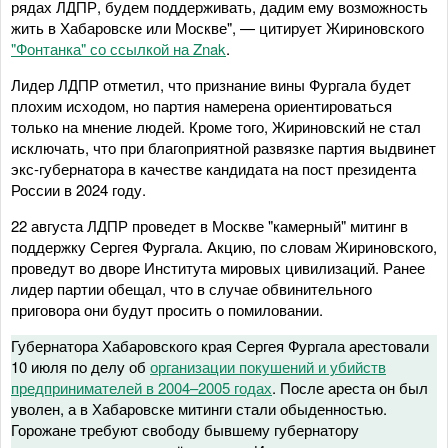
рядах ЛДПР, будем поддерживать, дадим ему возможность
жить в Хабаровске или Москве", — цитирует Жириновского
"Фонтанка" со ссылкой на Znak
.
Лидер ЛДПР отметил, что признание вины Фургала будет
плохим исходом, но партия намерена ориентироваться
только на мнение людей. Кроме того, Жириновский не стал
исключать, что при благоприятной развязке партия выдвинет
экс-губернатора в качестве кандидата на пост президента
России в 2024 году.
22 августа ЛДПР проведет в Москве "камерный" митинг в
поддержку Сергея Фургала. Акцию, по словам Жириновского,
проведут во дворе Института мировых цивилизаций. Ранее
лидер партии обещал, что в случае обвинительного
приговора они будут просить о помиловании.
Губернатора Хабаровского края Сергея Фургала арестовали
10 июля по делу об
организации покушений и убийств
предпринимателей в 2004–2005 годах
. После ареста он был
уволен, а в Хабаровске митинги стали обыденностью.
Горожане требуют свободу бывшему губернатору