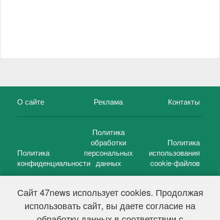
О сайте
Реклама
Контакты
Политика
обработки
Политика
Политика
персональных
использования
конфиденциальности
данных
cookie-файлов
Сайт 47news использует cookies. Продолжая
использовать сайт, вы даете согласие на
©
47 новостей (47 news)
2005 — 2026 г.
обработку данных в соответствии с
Свидетельство о регистрации СМИ Эл № ФС 77-39848, выдано