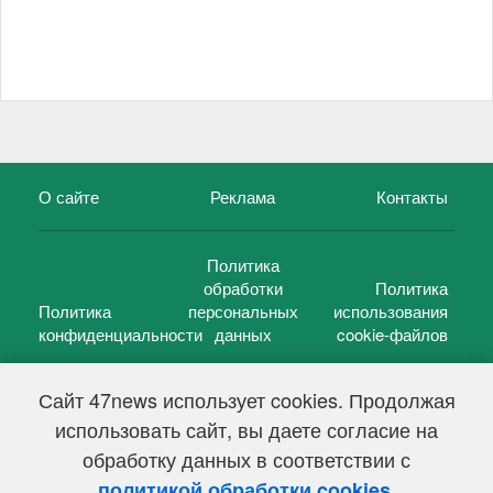
О сайте
Реклама
Контакты
Политика
обработки
Политика
Политика
персональных
использования
конфиденциальности
данных
cookie-файлов
Сайт 47news использует cookies. Продолжая
использовать сайт, вы даете согласие на
©
47 новостей (47 news)
2005 — 2026 г.
обработку данных в соответствии с
Свидетельство о регистрации СМИ Эл № ФС 77-39848, выдано
Федеральной службой по надзору в сфере связи,
.
политикой обработки cookies