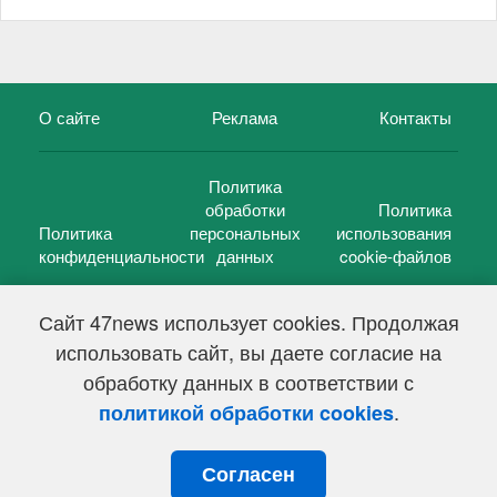
О сайте
Реклама
Контакты
Политика
обработки
Политика
Политика
персональных
использования
конфиденциальности
данных
cookie-файлов
Сайт 47news использует cookies. Продолжая
использовать сайт, вы даете согласие на
©
47 новостей (47 news)
2005 — 2026 г.
обработку данных в соответствии с
Свидетельство о регистрации СМИ Эл № ФС 77-39848, выдано
Федеральной службой по надзору в сфере связи,
.
политикой обработки cookies
информационных технологий и массовых коммуникаций
(Роскомнадзор) от 18 мая 2010г.
Согласен