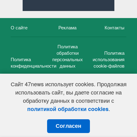
О сайте
Реклама
Контакты
Политика
обработки
Политика
Политика
персональных
использования
конфиденциальности
данных
cookie-файлов
Сайт 47news использует cookies. Продолжая
использовать сайт, вы даете согласие на
©
47 новостей (47 news)
2005 — 2026 г.
обработку данных в соответствии с
Свидетельство о регистрации СМИ Эл № ФС 77-39848, выдано
Федеральной службой по надзору в сфере связи,
.
политикой обработки cookies
информационных технологий и массовых коммуникаций
(Роскомнадзор) от 18 мая 2010г.
Согласен