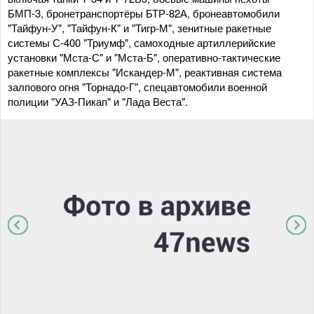
БМП-3, бронетранспортёры БТР-82А, бронеавтомобили
"Тайфун-У", "Тайфун-К" и "Тигр-М", зенитные ракетные
системы С-400 "Триумф", самоходные артиллерийские
установки "Мста-С" и "Мста-Б", оперативно-тактические
ракетные комплексы "Искандер-М", реактивная система
залпового огня "Торнадо-Г", спецавтомобили военной
полиции "УАЗ-Пикап" и "Лада Веста".