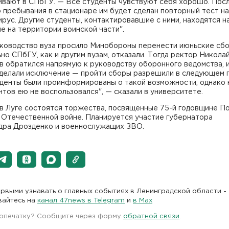
ивают в СПбГУ. — Все студенты чувствуют себя хорошо. Посл
 пребывания в стационаре им будет сделан повторный тест на
рус. Другие студенты, контактировавшие с ними, находятся н
е на территории воинской части".
уководство вуза просило Минобороны перенести июньские сбо
но СПбГУ, как и другим вузам, отказали. Тогда ректор Никола
 обратился напрямую к руководству оборонного ведомства, и
делали исключение — пройти сборы разрешили в следующем г
уденты были проинформированы о такой возможности, однако 
нтов ею не воспользовался", — сказали в университете.
 в Луге состоятся торжества, посвященные 75-й годовщине П
 Отечественной войне. Планируется участие губернатора
дра Дрозденко и военнослужащих ЗВО.
рвыми узнавать о главных событиях в Ленинградской области -
вайтесь на
канал 47news в Telegram
и
в Maх
 опечатку? Сообщите через форму
обратной связи
.