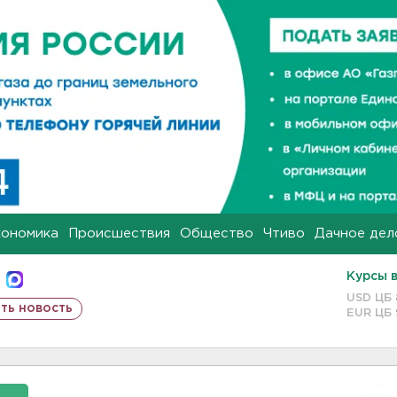
кономика
Происшествия
Общество
Чтиво
Дачное дел
Курсы 
USD ЦБ
ть новость
EUR ЦБ