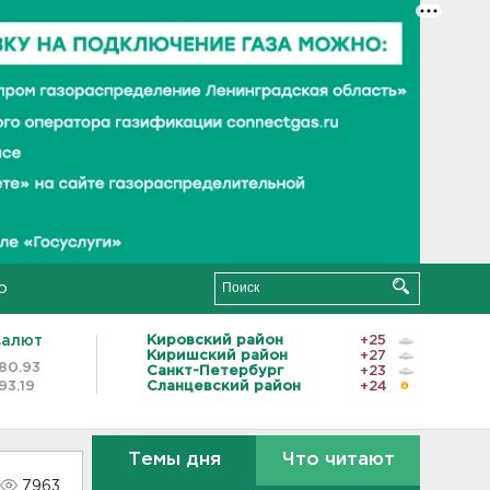
о
валют
Кировский район
+25
Киришский район
+27
80.93
Санкт-Петербург
+23
93.19
Сланцевский район
+24
Темы дня
Что читают
7963