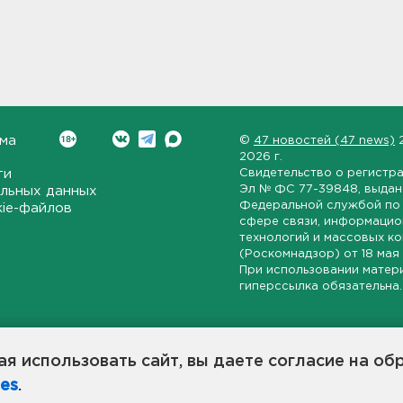
ма
©
47 новостей (47 news)
2026 г.
ти
Свидетельство о регистр
Эл № ФС 77-39848
, выда
льных данных
Федеральной службой по 
kie-файлов
сфере связи, информаци
технологий и массовых к
(Роскомнадзор) от
18 мая
При использовании матер
гиперссылка обязательна.
ет-издание, направленное на всестороннее освещение политиче
ской области, экономической и инвестиционной активности в ре
я использовать сайт, вы даете согласие на об
7 новостей» станет популярной и конструктивной площадкой дл
es
.
оисходят в 47-м регионе России.