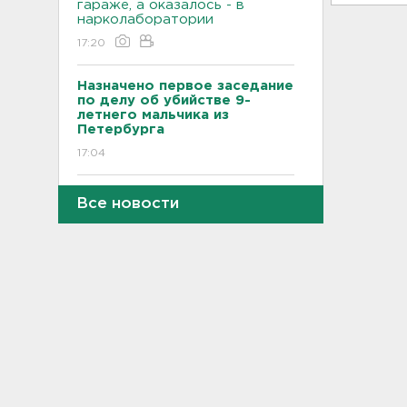
гараже, а оказалось - в
нарколаборатории
17:20
Назначено первое заседание
по делу об убийстве 9-
летнего мальчика из
Петербурга
17:04
За неделю 1,3 тысячи
Все новости
жителей Ленобласти и
Петербурга были атакованы
членистоногими вампирами
16:46
"Казино-призрак" закрыли на
Лиговском. Нашли 211 игровых
автоматов
16:29
Бомбоубежища во