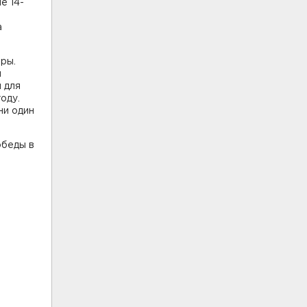
е 14-
а
ры.
й
 для
оду.
ни один
обеды в