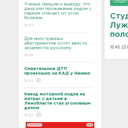
Общес
Ученые пришли к выводу, что
дача или проживание рядом с
парком спасает от этой
Сту
болезни
Луж
19:07
пол
Для иностранных
абитуриентов хотят ввести
16:45 23
экзамен по русскому
18:49
Смертельное ДТП
произошло на КАД у Низино
18:23
Наезд моторной лодки на
матрас с детьми в
Ленобласти стал уголовным
делом
18:22
РЕКЛАМА