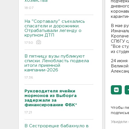
хозяйства
подчерк
дневного
18:07
коронави
карантин
На "Сортавалу" съехались
спасатели и дорожники.
В мае р
Отрабатывали легенду о
Изначаль
крупном ДТП
Кропачев
СПбГУ с
17:50
"Все ст
из студе
В пятницу вузы публикуют
списки. Ленобласть подвела
24 июня
итоги приемной
Великой
кампании-2026
Алексан
17:36
Руководителя ячейки
мормонов из Выборга
задержали за
финансирование ФБК*
Чтобы пе
17:21
подписы
Увидели
В Сестрорецке бабахнуло в