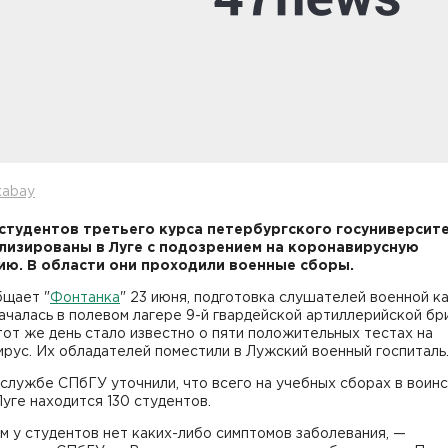
xabay
студентов третьего курса петербургского госуниверсит
лизированы в Луге с подозрением на коронавирусную
ю. В области они проходили военные сборы.
бщает "
Фонтанка
" 23 июня, подготовка слушателей военной 
чалась в полевом лагере 9-й гвардейской артиллерийской бри
тот же день стало известно о пяти положительных тестах на
рус. Их обладателей поместили в Лужский военный госпиталь
службе СПбГУ уточнили, что всего на учебных сборах в воин
Луге находится 130 студентов.
м у студентов нет каких-либо симптомов заболевания, —