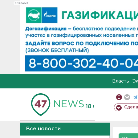
РЕКЛАМА
Власть
Э
18+
Сдела
Все новости