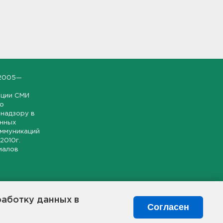
2005—
ации СМИ
но
надзору в
онных
оммуникаций
 2010г.
иалов
ской и
гионе.
работку данных в
я свободного
Согласен