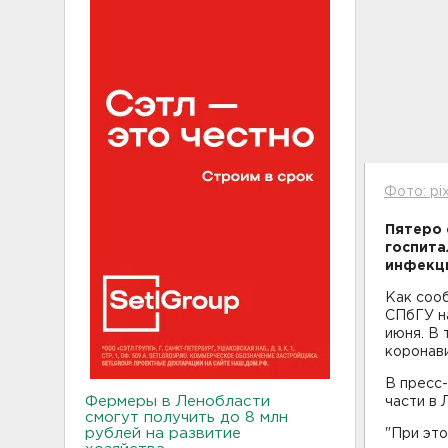
Фото: pi
Пятеро 
госпита
инфекци
Как соо
СПбГУ на
июня. В 
коронави
В пресс-
Фермеры в Ленобласти
части в 
смогут получить до 8 млн
рублей на развитие
"При это